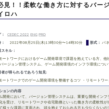
必見！！柔軟な働き方に対するバー
イロハ
グ：
CEDEC 2022
ENG
PRD
時：
2022年08月25日(木)13時30分〜14時30分
形式：
パネ
講スキル：
モートワークにおけるゲーム開発環境で課題を抱えている方、他
・バージョン管理システム、ゲーム開発環境のインフラ環境につい
講者が得られるであろう知見:
モートワークでのゲーム開発環境を整備するコツ ・リモートワ
ションの内容
ム開発において、バージョン管理システムは、重要な開発インフ
化を受け、リモートワークや在宅勤務といった働き方の柔軟性が
て様々な課題に直面され、頭を抱えておられる方も少なくないの