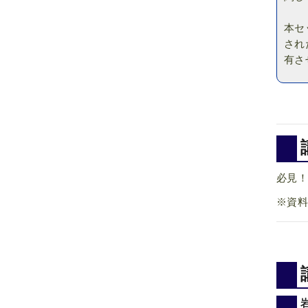
本セ
され
有さ
必見！
※資