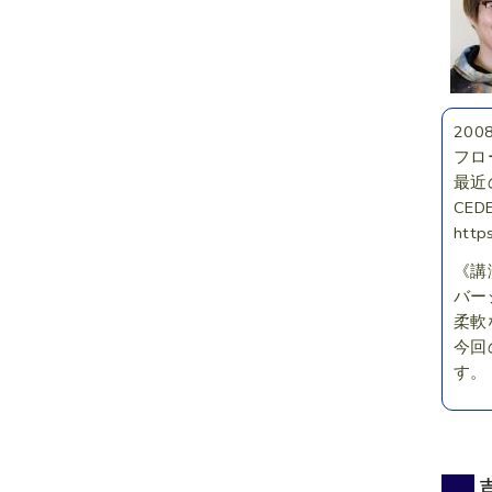
20
フロ
最近
CE
https
《講
バー
柔軟
今回
す。