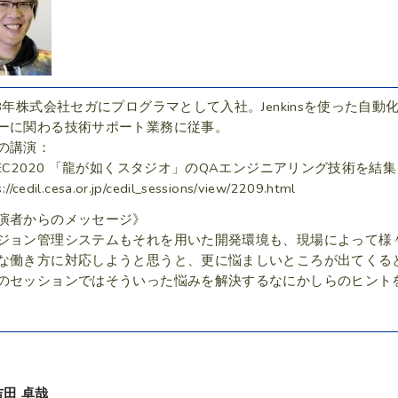
08年株式会社セガにプログラマとして入社。Jenkinsを使った
ーに関わる技術サポート業務に従事。
の講演：
DEC2020 「龍が如くスタジオ」のQAエンジニアリング技術を
://cedil.cesa.or.jp/cedil_sessions/view/2209.html
演者からのメッセージ》
ジョン管理システムもそれを用いた開発環境も、現場によって様
な働き方に対応しようと思うと、更に悩ましいところが出てくる
のセッションではそういった悩みを解決するなにかしらのヒント
吉田 卓哉