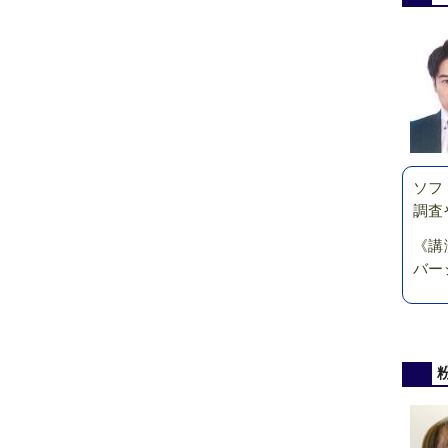
ソフ
調査
《講
バー