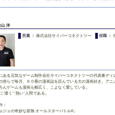
松山 洋
所属 ：
株式会社サイバーコネクトツー
役職 ：
にある元気なゲーム制作会社サイバーコネクトツーの代表兼ディ
の傍らで毎月、６０冊の漫画誌を読んでいる大の漫画好き。アニ
ろんゲームも漫画も幅広く、こよなく愛している。
に“濃く”“熱い”人間である。
作：
ョジョの奇妙な冒険 オールスターバトルR」