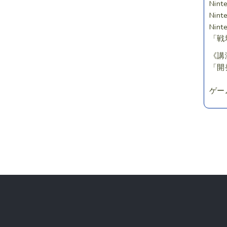
Nin
Nint
Nin
「戦
《講
「開
ゲー