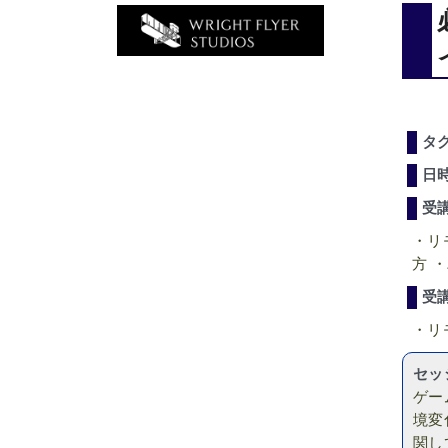
タ
日
受
・リ
方 
受
・リ
セッ
ゲー
境変
関し