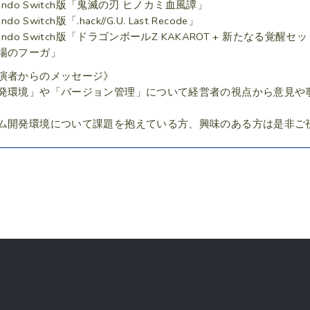
tendo Switch版「鬼滅の刃 ヒノカミ血風譚」
endo Switch版「.hack//G.U. Last Recode」
tendo Switch版「ドラゴンボールZ KAKAROT + 新たなる覚醒セ
場のフーガ」
演者からのメッセージ》
発環境」や「バージョン管理」について経営者の視点から意見や
ム開発環境について課題を抱えている方、興味のある方は是非ご