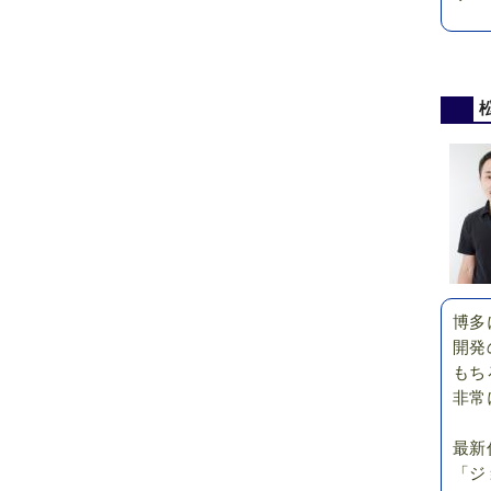
博多
開発
もち
非常
最新
「ジ