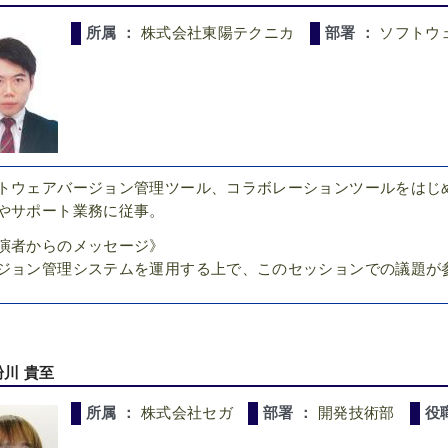
所属 ：
株式会社東陽テクニカ
部署 ：
ソフトウ
トウェアバージョン管理ツール、コラボレーションツールをはじ
やサポート業務に従事。
演者からのメッセージ》
ジョン管理システムを運用する上で、このセッションでの議題が
粉川 貴至
所属 ：
株式会社セガ
部署 ：
開発技術部
役