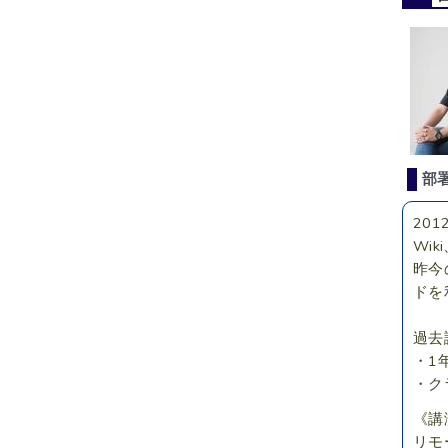
部
20
Wi
昨今
ドを
過去
・1
・ク
《講
リモ