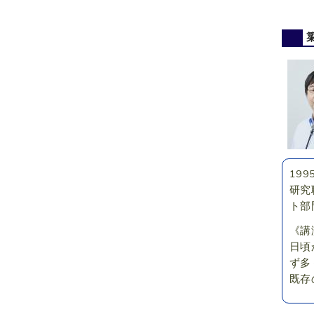
19
研究
ト部
《講
日頃
ず多
既存