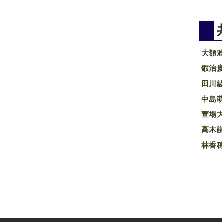
大類
鍜治
田川
中島
萱場
高木
林香