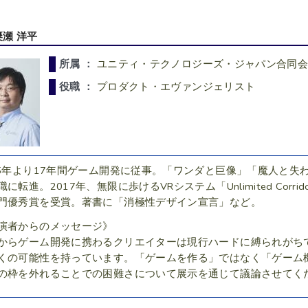
簗瀬 洋平
所属 ：
ユニティ・テクノロジーズ・ジャパン合同
役職 ：
プロダクト・エヴァンジェリスト
95年より17年間ゲーム開発に従事。「ワンダと巨像」「魔人と失
職に転進。2017年、無限に歩けるVRシステム「Unlimited Co
門優秀賞を受賞。著書に「消極性デザイン宣言」など。
演者からのメッセージ》
からゲーム開発に携わるクリエイターは現行ハードに縛られがち
くの可能性を持っています。「ゲームを作る」ではなく「ゲーム
の枠を外れることでの困難さについて展示を通じて議論させてく