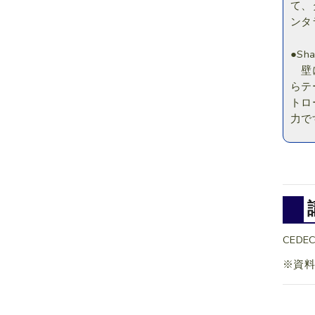
て、
ンタ
●Sh
壁に
らテ
トロ
力で
CEDEC
※資