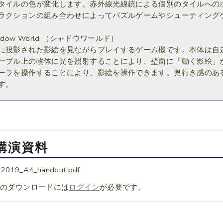
タイルの色が変化します。赤外線光線銃による個別のタイルへの
ラクションの組み合わせによってパズルゲームやシューティング
adow World （シャドウワールド）
投影された影絵を見ながらプレイするゲーム機です。本体は自
ーブル上の物体に光を照射することにより、壁面に「動く影絵」
ーラを操作することにより、影絵を操作できます。奥行き感のあ
す。
講演資料
2019_A4_handout.pdf
料のダウンロードには
ログイン
が必要です。