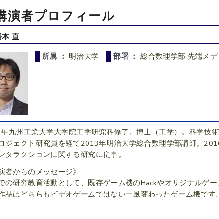
講演者プロフィール
橋本 直
所属 ：
明治大学
部署 ：
総合数理学部 先端メ
09年九州工業大学大学院工学研究科修了。博士（工学）。科学技術
ロジェクト研究員を経て2013年明治大学総合数理学部講師。20
ンタラクションに関する研究に従事。
演者からのメッセージ》
での研究教育活動として、既存ゲーム機のHackやオリジナルゲ
作品はどちらもビデオゲームではない一風変わったゲーム機です