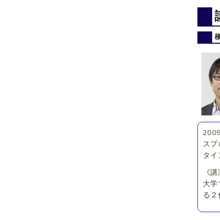
20
スプ
タイ
《講
大学
る２