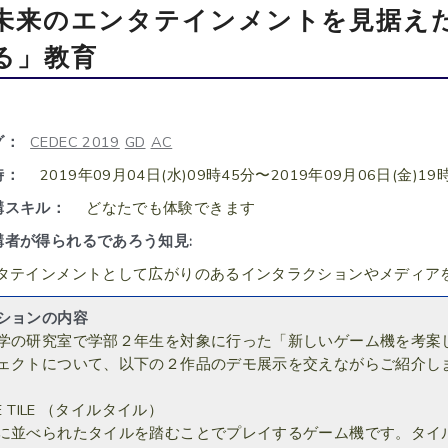
未来のエンタテインメントを見据え
る」教育
グ：
CEDEC 2019
GD
AC
時：
2019年09月04日(水)09時45分〜2019年09月06日(金)19
講スキル：
どなたでも体験できます
講者が得られるであろう知見:
タテインメントとして広がりのあるインタラクションやメディア
ションの内容
の研究室で学部２年生を対象に行った「新しいゲーム機を考案
ェクトについて、以下の２作品のデモ展示を交えながらご紹介し
LE TILE （タイルタイル）
並べられたタイルを踏むことでプレイするゲーム機です。タイ