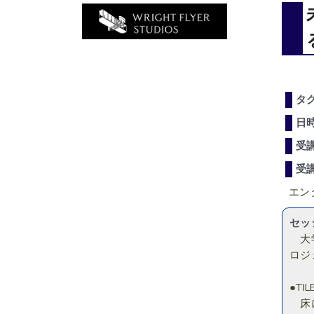
タ
日
受
受
エン
セッ
大学
ロジ
●TI
床に