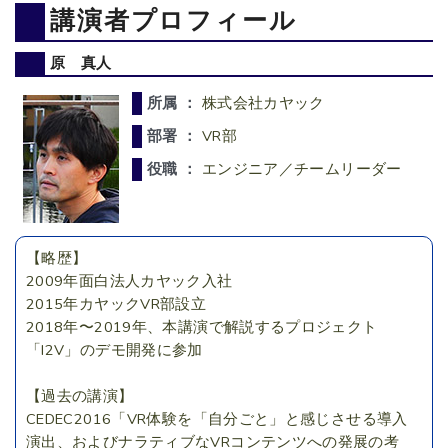
講演者プロフィール
原 真人
所属 ：
株式会社カヤック
部署 ：
VR部
役職 ：
エンジニア／チームリーダー
【略歴】
2009年面白法人カヤック入社
2015年カヤックVR部設立
2018年〜2019年、本講演で解説するプロジェクト
「I2V」のデモ開発に参加
【過去の講演】
CEDEC2016「VR体験を「自分ごと」と感じさせる導入
演出、およびナラティブなVRコンテンツへの発展の考