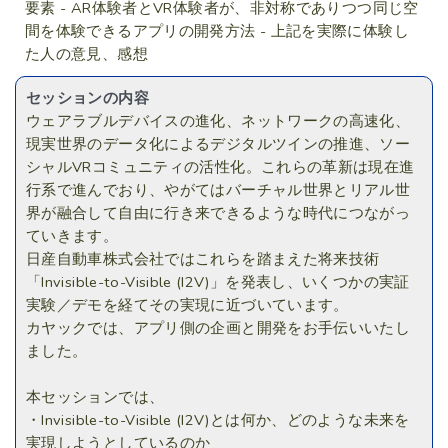
要素 - AR体験者とVR体験者が、非対称でありつつ同じ空
間を体験できるアプリの開発方法 - 上記を実際に体験し
た人の意見、感想
セッションの内容
ウェアラブルデバイスの進化、ネットワークの高速化、
現実世界のデータ化によるデジタルツインの推進、ソー
シャルVRコミュニティの活性化。これらの革新は現在進
行系で進んでおり、やがてはバーチャル世界とリアル世
界が融合して自由に行き来できるような時代につながっ
ていきます。
日産自動車株式会社ではこれらを踏まえた将来技術
「Invisible-to-Visible (I2V)」を発表し、いくつかの実証
実験／デモを経てその実現に近づいています。
カヤックでは、アプリ側の企画と開発をお手伝いいたし
ました。
本セッションでは、
・Invisible-to-Visible (I2V)とは何か、どのような未来を
実現しようとしているのか