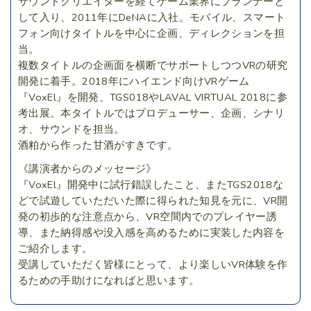
サウンドクリエイターを経てゲーム業界にプランナーと
して入り、2011年にDeNAに入社。モバイル、スマート
フォン向けタイトルを中心に企画、ディレクションを担
当。
複数タイトルの企画面を横断でサポートしつつVRの研究
開発に着手。2018年にハイエンド向けVRゲーム
『VoxEl』を開発、TGS018やLAVAL VIRTUAL 2018に参
考出展。本タイトルではプロデューサー、企画、シナリ
オ、サウンドを担当。
酒粕から作った甘酒がすきです。
《講演者からのメッセージ》
『VoxEl』開発中に試行錯誤したこと、またTGS2018な
どで試遊していただいた際に得られた知見を元に、VR開
発の初歩的な注意点から、VR空間内でのプレイヤー誘
導、また納得感や没入感を高めるために実装した内容を
ご紹介します。
受講していただく皆様にとって、より楽しいVR体験を作
るための手助けになればと思います。