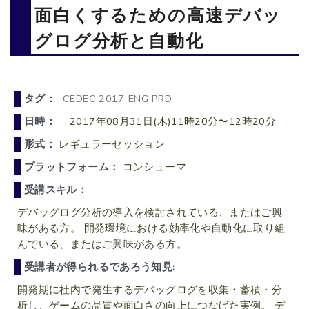
面白くするための高速デバッ
グログ分析と自動化
タグ：
CEDEC 2017
ENG
PRD
日時：
2017年08月31日(木)11時20分〜12時20分
形式：
レギュラーセッション
プラットフォーム：
コンシューマ
受講スキル：
デバッグログ分析の導入を検討されている、またはご興
味がある方。 開発環境における効率化や自動化に取り組
んでいる、またはご興味がある方。
受講者が得られるであろう知見:
開発期に社内で発生するデバッグログを収集・蓄積・分
析し、ゲームの品質や面白さの向上につなげた実例。 デ