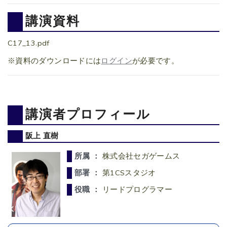
講演資料
C17_13.pdf
※資料のダウンロードには
ログイン
が必要です。
講演者プロフィール
阪上 直樹
所属 ：
株式会社セガゲームス
部署 ：
第1CSスタジオ
役職 ：
リードプログラマー