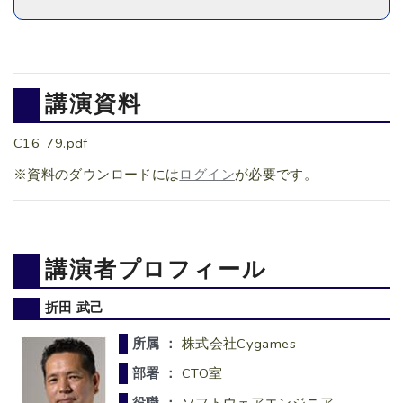
講演資料
C16_79.pdf
※資料のダウンロードには
ログイン
が必要です。
講演者プロフィール
折田 武己
所属 ：
株式会社Cygames
部署 ：
CTO室
役職 ：
ソフトウェアエンジニア