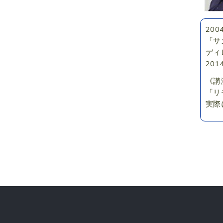
20
「サ
ディレ
20
《講
「リ
実際