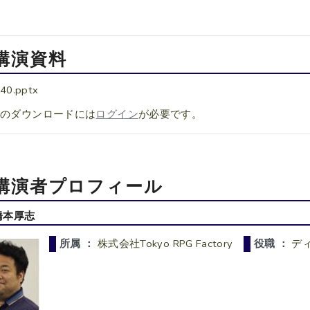
講演資料
40.pptx
料のダウンロードには
ログイン
が必要です。
講演者プロフィール
橋本厚志
所属 ：
株式会社Tokyo RPG Factory
役職 ：
デ