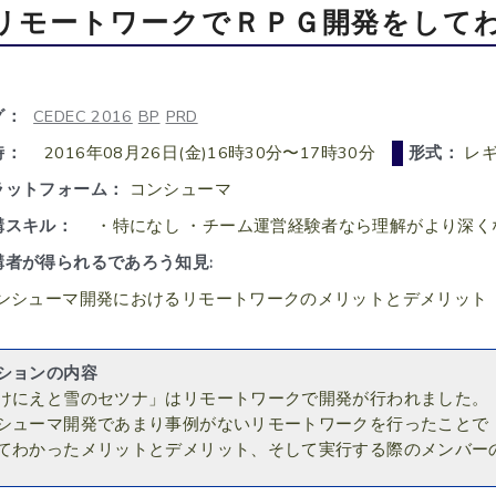
リモートワークでＲＰＧ開発をして
グ：
CEDEC 2016
BP
PRD
時：
2016年08月26日(金)16時30分〜17時30分
形式：
レ
ラットフォーム：
コンシューマ
講スキル：
・特になし ・チーム運営経験者なら理解がより深く
講者が得られるであろう知見:
ンシューマ開発におけるリモートワークのメリットとデメリット
ションの内容
けにえと雪のセツナ」はリモートワークで開発が行われました。
シューマ開発であまり事例がないリモートワークを行ったことで
てわかったメリットとデメリット、そして実行する際のメンバー