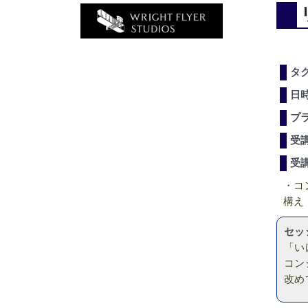
タ
日
プ
受
受
・コ
構え
セッ
「い
コン
改め