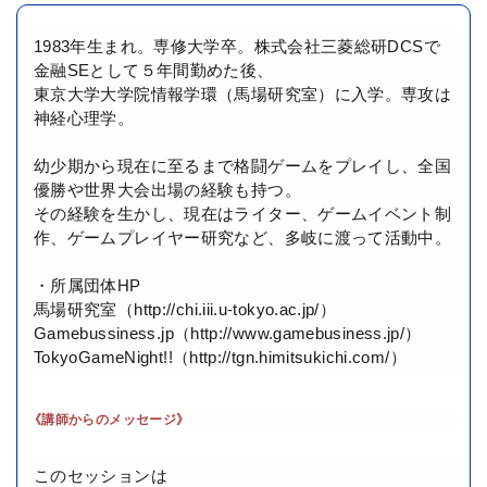
1983年生まれ。専修大学卒。株式会社三菱総研DCSで
金融SEとして５年間勤めた後、
東京大学大学院情報学環（馬場研究室）に入学。専攻は
神経心理学。
幼少期から現在に至るまで格闘ゲームをプレイし、全国
優勝や世界大会出場の経験も持つ。
その経験を生かし、現在はライター、ゲームイベント制
作、ゲームプレイヤー研究など、多岐に渡って活動中。
・所属団体HP
馬場研究室（http://chi.iii.u-tokyo.ac.jp/）
Gamebussiness.jp（http://www.gamebusiness.jp/）
TokyoGameNight!!（http://tgn.himitsukichi.com/）
《講師からのメッセージ》
このセッションは