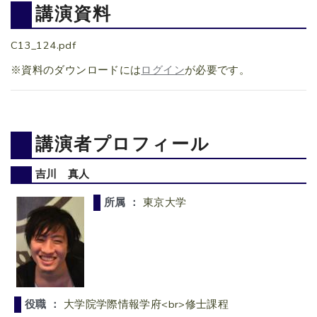
講演資料
C13_124.pdf
※資料のダウンロードには
ログイン
が必要です。
講演者プロフィール
吉川 真人
所属 ：
東京大学
役職 ：
大学院学際情報学府<br>修士課程