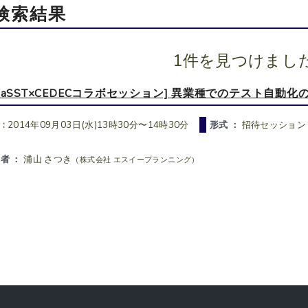
検索結果
1件を見つけまし
[JaSST×CEDECコラボセッション] 異業種でのテスト自動化
 :
2014年09月03日(水)13時30分〜14時30分
形式 ：
招待セッション
者 ：
浦山 さつき
（株式会社 エスイープランニング）