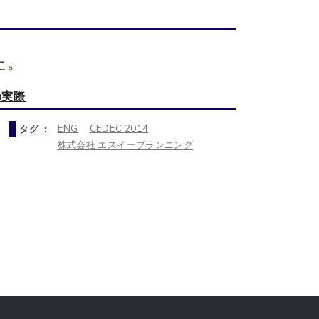
た。
の実際
ENG
CEDEC 2014
タグ ：
株式会社 エスイープランニング