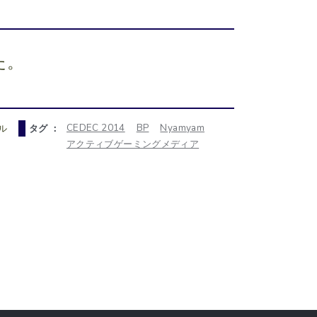
た。
CEDEC 2014
BP
Nyamyam
ル
タグ ：
アクティブゲーミングメディア