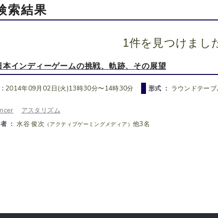
検索結果
1件を見つけまし
日本インディーゲームの挑戦、軌跡、その展望
 :
2014年09月02日(火)13時30分〜14時30分
形式 ：
ラウンドテーブ
ncer
アスタリズム
者 ：
水谷 俊次
他3名
（アクティブゲーミングメディア）