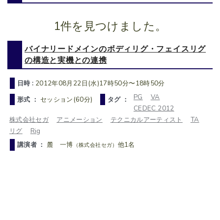
1件を見つけました。
バイナリードメインのボディリグ・フェイスリグ
の構造と実機との連携
日時 :
2012年08月22日(水)17時50分〜18時50分
PG
VA
形式 ：
セッション(60分)
タグ ：
CEDEC 2012
株式会社セガ
アニメーション
テクニカルアーティスト
TA
リグ
Rig
講演者 ：
麓 一博
他1名
（株式会社セガ）