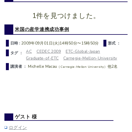
1件を見つけました。
米国の産学連携成功事例
日時 :
2009年09月01日(火)14時50分〜15時50分
形式 ：
AC
CEDEC 2009
ETC-Global-Japan
タグ ：
Graduate-of-ETC
Carnegie-Mellon-University
講演者 ：
Michelle Macau
他2名
（Carnegie-Mellon University）
ゲスト 様
ログイン