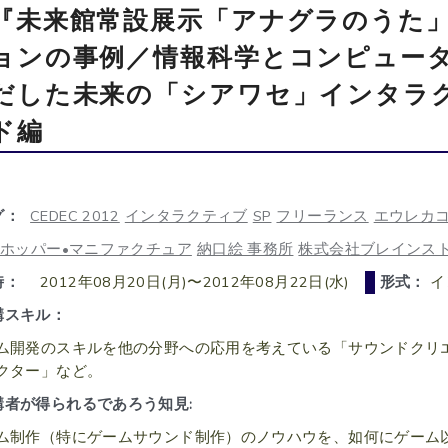
『未来館常設展示「アナグラのうた
ョンの事例／情報科学とコンピュー
だした未来の「シアワセ」インタラ
ド編
グ：
CEDEC 2012
インタラクティブ
SP
フリーランス
エウレカ
ホッパー•マニファクチュア
納口絵 事務所
株式会社ブレインス
時：
2012年08月20日(月)〜2012年08月22日(水)
形式：
イ
講スキル：
ム開発のスキルを他の分野への応用を考えている「サウンドクリ
クター」など。
講者が得られるであろう知見:
ム制作（特にゲームサウンド制作）のノウハウを、如何にゲーム