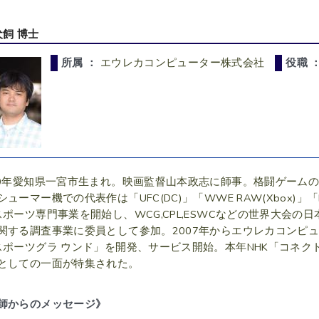
犬飼 博士
所属 ：
エウレカコンピューター株式会社
役職 
70年愛知県一宮市生まれ。映画監督山本政志に師事。格闘ゲーム
ューマー機での代表作は「UFC(DC)」「WWE RAW(Xbox)」「Mr
スポーツ専門事業を開始し、WCG,CPL,ESWCなどの世界大会の
関する調査事業に委員として参加。2007年からエウレカコンピ
スポーツグラ ウンド」を開発、サービス開始。本年NHK「コネ
としての一面が特集された。
師からのメッセージ》