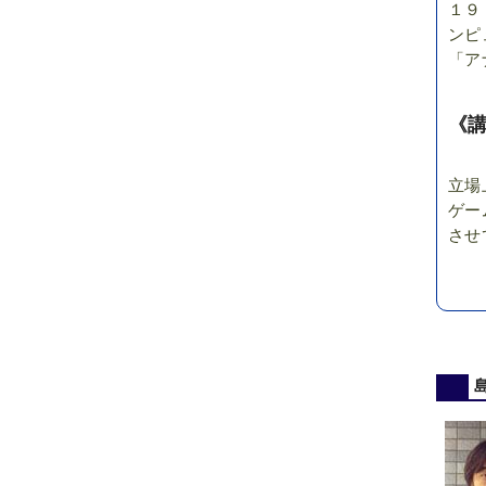
１９
ンピ
「ア
《
立場
ゲー
させ