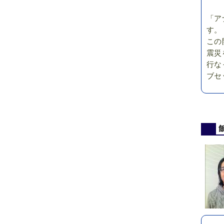
「ア
す。
この
震災
行な
ブセ