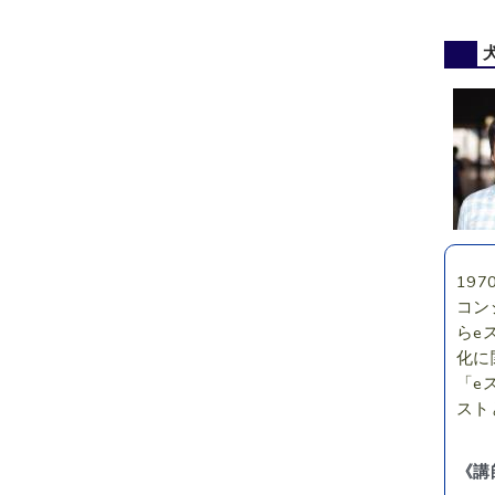
19
コンシ
らe
化に
「e
スト
《講