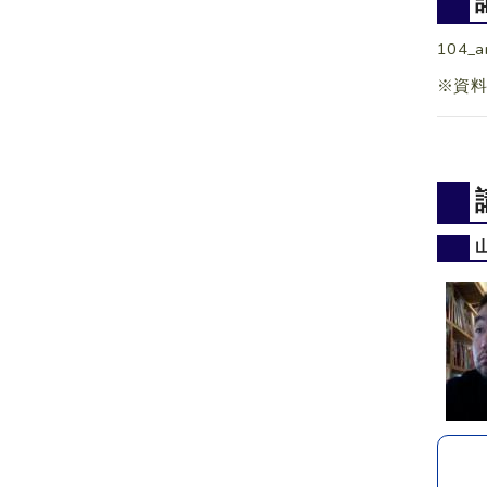
104_a
※資