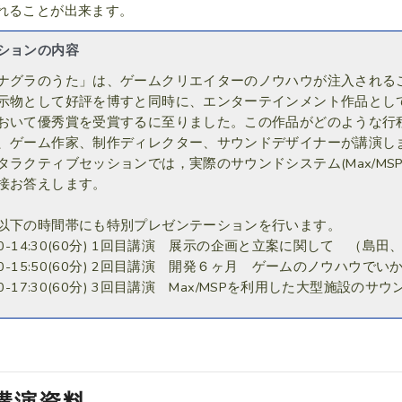
れることが出来ます。
ションの内容
ナグラのうた」は、ゲームクリエイターのノウハウが注入される
示物として好評を博すと同時に、エンターテインメント作品とし
おいて優秀賞を受賞するに至りました。この作品がどのような行
、ゲーム作家、制作ディレクター、サウンドデザイナーが講演し
タラクティブセッションでは，実際のサウンドシステム(Max/M
接お答えします。
以下の時間帯にも特別プレゼンテーションを行います。
:30-14:30(60分) 1回目講演 展示の企画と立案に関して （島田
:50-15:50(60分) 2回目講演 開発６ヶ月 ゲームのノウハ
:30-17:30(60分) 3回目講演 Max/MSPを利用した大型施設