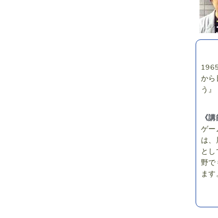
19
から
う』
《講
ゲー
は、
とし
野で
ます