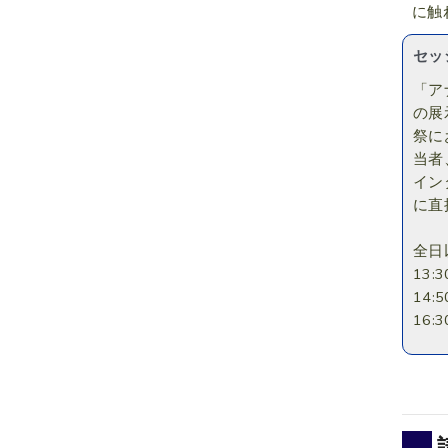
に触
セッ
「ア
の展
祭に
当者
イン
に直
全日
13
14
16