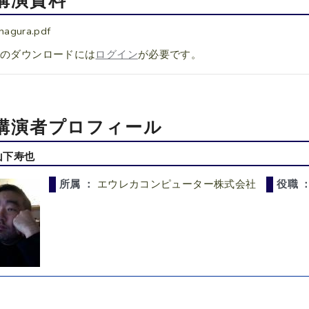
講演資料
nagura.pdf
料のダウンロードには
ログイン
が必要です。
講演者プロフィール
山下寿也
所属 ：
エウレカコンピューター株式会社
役職 