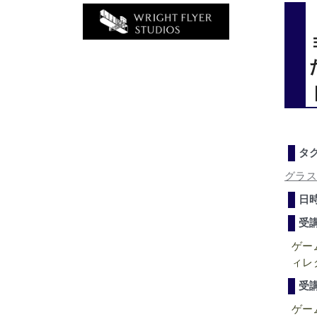
タ
グラス
日
受
ゲー
ィレ
受
ゲー