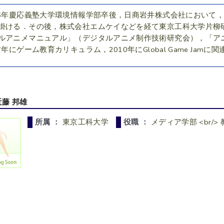
95年慶応義塾大学環境情報学部卒後，日商岩井株式会社において，
掛ける．その後，株式会社エムケイなどを経て東京工科大学片柳
ルアニメマニュアル」（デジタルアニメ制作技術研究会），「アニメ
07年にゲーム教育カリキュラム，2010年にGlobal Game Ja
近藤 邦雄
所属 ：
東京工科大学
役職 ：
メディア学部 <br/>