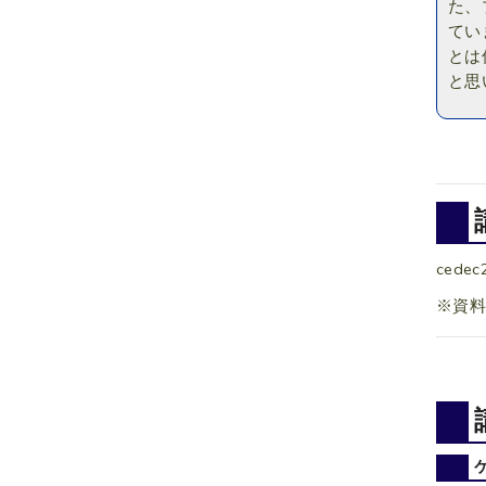
た、
てい
とは
と思
cedec
※資