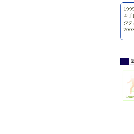
19
を手
ジタ
20