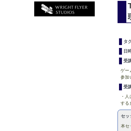
タ
日
受
ゲー
参加
受
・人
する
セッ
本セ