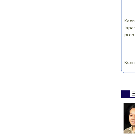
Kenn
Japa
prom
Kenn