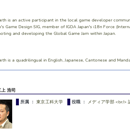
eth is an active participant in the local game developer commu
n's Game Design SIG, member of IGDA Japan's i18n Force (Internat
oting and developing the Global Game Jam within Japan.
eth is a quadrilingual in English, Japanese, Cantonese and Manda
三上 浩司
所属 ：
東京工科大学
役職 ：
メディア学部 <br/>