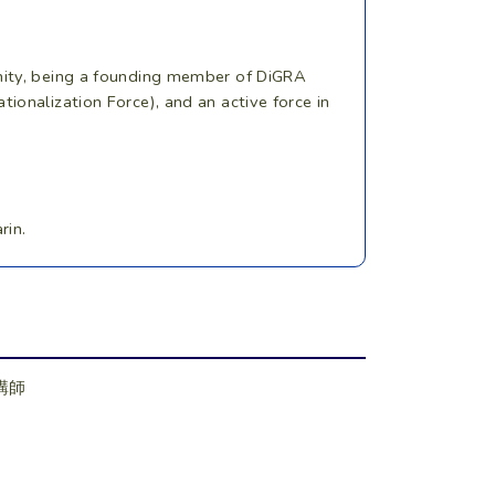
nity, being a founding member of DiGRA
ionalization Force), and an active force in
rin.
 講師