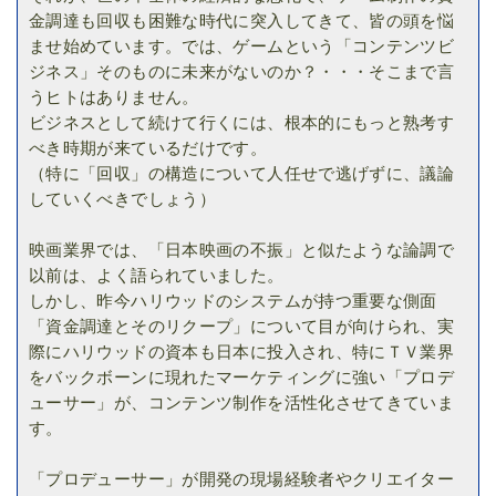
金調達も回収も困難な時代に突入してきて、皆の頭を悩
ませ始めています。では、ゲームという「コンテンツビ
ジネス」そのものに未来がないのか？・・・そこまで言
うヒトはありません。
ビジネスとして続けて行くには、根本的にもっと熟考す
べき時期が来ているだけです。
（特に「回収」の構造について人任せで逃げずに、議論
していくべきでしょう）
映画業界では、「日本映画の不振」と似たような論調で
以前は、よく語られていました。
しかし、昨今ハリウッドのシステムが持つ重要な側面
「資金調達とそのリクープ」について目が向けられ、実
際にハリウッドの資本も日本に投入され、特にＴＶ業界
をバックボーンに現れたマーケティングに強い「プロデ
ューサー」が、コンテンツ制作を活性化させてきていま
す。
「プロデューサー」が開発の現場経験者やクリエイター