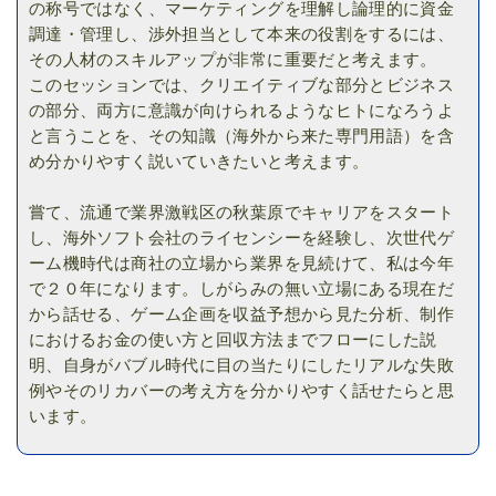
の称号ではなく、マーケティングを理解し論理的に資金
調達・管理し、渉外担当として本来の役割をするには、
その人材のスキルアップが非常に重要だと考えます。
このセッションでは、クリエイティブな部分とビジネス
の部分、両方に意識が向けられるようなヒトになろうよ
と言うことを、その知識（海外から来た専門用語）を含
め分かりやすく説いていきたいと考えます。
嘗て、流通で業界激戦区の秋葉原でキャリアをスタート
し、海外ソフト会社のライセンシーを経験し、次世代ゲ
ーム機時代は商社の立場から業界を見続けて、私は今年
で２０年になります。しがらみの無い立場にある現在だ
から話せる、ゲーム企画を収益予想から見た分析、制作
におけるお金の使い方と回収方法までフローにした説
明、自身がバブル時代に目の当たりにしたリアルな失敗
例やそのリカバーの考え方を分かりやすく話せたらと思
います。