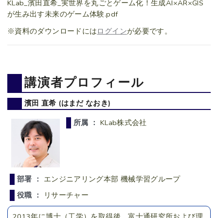
KLab_濱田直希_実世界を丸ごとゲーム化！生成AI×AR×GIS
が生み出す未来のゲーム体験.pdf
※資料のダウンロードには
ログイン
が必要です。
講演者プロフィール
濱田 直希 (はまだ なおき)
所属 ：
KLab株式会社
部署 ：
エンジニアリング本部 機械学習グループ
役職 ：
リサーチャー
2013年に博士（工学）を取得後、富士通研究所および理