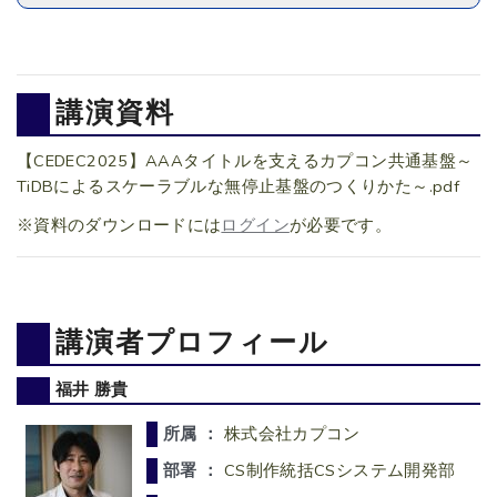
講演資料
【CEDEC2025】AAAタイトルを支えるカプコン共通基盤～
TiDBによるスケーラブルな無停止基盤のつくりかた～.pdf
※資料のダウンロードには
ログイン
が必要です。
講演者プロフィール
福井 勝貴
所属 ：
株式会社カプコン
部署 ：
CS制作統括CSシステム開発部