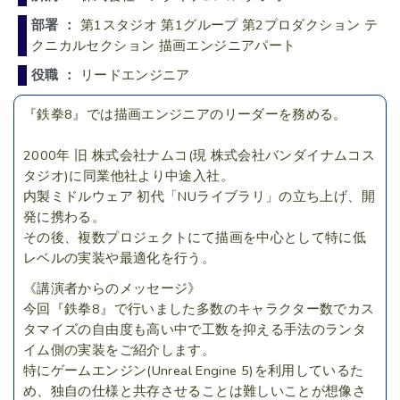
部署 ：
第1スタジオ 第1グループ 第2プロダクション テ
クニカルセクション 描画エンジニアパート
役職 ：
リードエンジニア
『鉄拳8』では描画エンジニアのリーダーを務める。
2000年 旧 株式会社ナムコ(現 株式会社バンダイナムコス
タジオ)に同業他社より中途入社。
内製ミドルウェア 初代「NUライブラリ」の立ち上げ、開
発に携わる。
その後、複数プロジェクトにて描画を中心として特に低
レベルの実装や最適化を行う。
《講演者からのメッセージ》
今回『鉄拳8』で行いました多数のキャラクター数でカス
タマイズの自由度も高い中で工数を抑える手法のランタ
イム側の実装をご紹介します。
特にゲームエンジン(Unreal Engine 5)を利用しているた
め、独自の仕様と共存させることは難しいことが想像さ