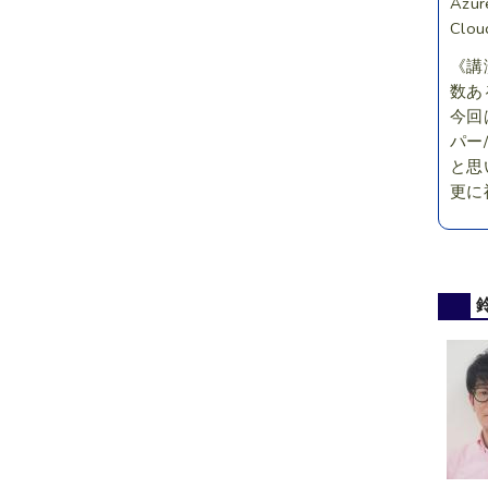
Azur
Clou
《講
数あ
今回
パー
と思
更に