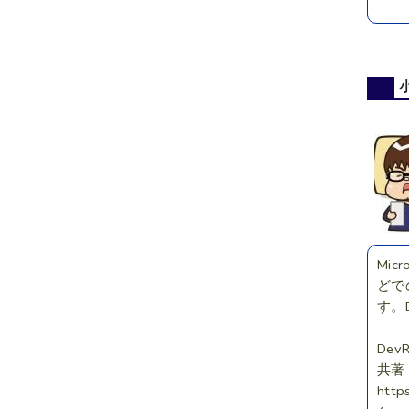
Mi
どで
す。D
DevR
共著
http