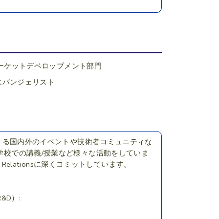
ーケットデベロップメント部門
エバンジェリスト
ftが主催する国内外のイベントや技術者コミュニティな
、学校での講義/授業など様々な活動をしていま
per Relationsに深くコミットしています。
D）: