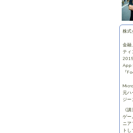
株式
金融
ティ
20
Ap
『F
Micr
元ハ
ジー
《講
ゲー
ニア
トし