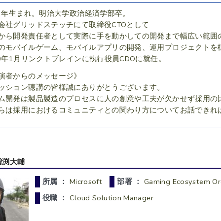
83年生まれ。明治大学政治経済学部卒。
会社グリッドステッチにて取締役CTOとして
から開発責任者として実際に手を動かしての開発まで幅広い範囲
のモバイルゲーム、モバイルアプリの開発、運用プロジェクトを
20年1月リンクトブレインに執行役員CDOに就任。
演者からのメッセージ》
ッション聴講の皆様誠にありがとうございます。
ム開発は製品製造のプロセスに人の創意や工夫が欠かせず採用の
らは採用におけるコミュニティとの関わり方についてお話できれ
増渕大輔
所属 ：
Microsoft
部署 ：
Gaming Ecosystem Or
役職 ：
Cloud Solution Manager