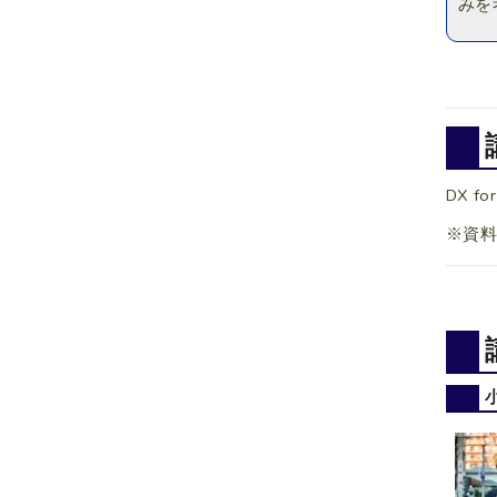
みを
DX 
※資