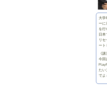
大学
ーに
を行
日本
リセ
ート
《講
今回
Pl
たい
でよ