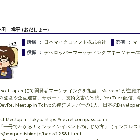
小田 祥平 (おだしょー)
所属 ：
日本マイクロソフト株式会社
部署 ：
マ
役職 ：
デベロッパーマーケティングマネージャー/
crosoft Japan にて開発者マーケティングを担当。Microso
の登壇や企画運営、サポート、技術文書の寄稿、YouTube配信
evRel Meetup in Tokyoの運営メンバーの1人。日本のDevelo
el Meetup in Tokyo: https://devrel.connpass.com/
「一冊でわかる！オンラインイベントのはじめ方」（インプレスR&
s://nextpublishing.jp/book/12581.html