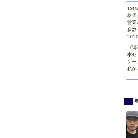
19
株式
営業
多数
20
《講
本セ
ゲー
私か