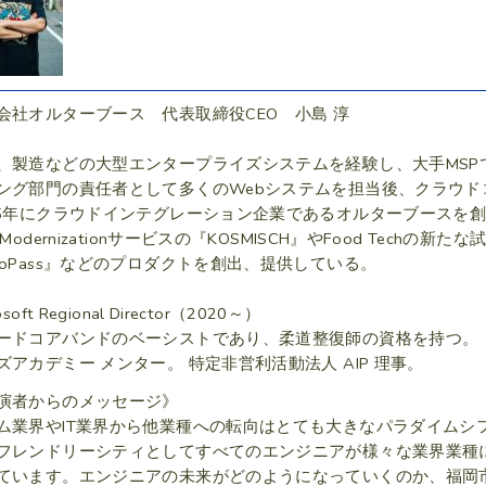
会社オルターブース 代表取締役CEO 小島 淳
、製造などの大型エンタープライズシステムを経験し、大手MSP
ング部門の責任者として多くのWebシステムを担当後、クラウド
15年にクラウドインテグレーション企業であるオルターブースを
p Modernizationサービスの『KOSMISCH』やFood Te
ooPass』などのプロダクトを創出、提供している。
osoft Regional Director（2020～）
ードコアバンドのベーシストであり、柔道整復師の資格を持つ。
ズアカデミー メンター。 特定非営利活動法人 AIP 理事。
演者からのメッセージ》
ム業界やIT業界から他業種への転向はとても大きなパラダイムシ
フレンドリーシティとしてすべてのエンジニアが様々な業界業種
ています。エンジニアの未来がどのようになっていくのか、福岡