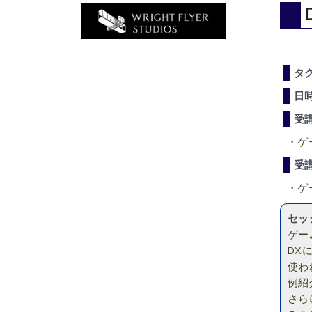
タ
日
受
・ゲ
受
・ゲ
セッ
ゲー
DX
使わ
例紹
さら