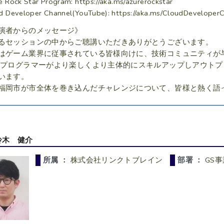
e Rock Star Program: https://aka.ms/azurerockstar
d Developer Channel(YouTube): https://aka.ms/CloudDeveloper
演者からのメッセージ》
るセッションの中からご聴講いただきありがとうございます。
はゲーム業界に従事されている皆様向けに、技術コミュニティが
/プログラマーがより楽しくより主体的にスキルアップしアウト
います。
福岡市が市全体を巻き込んだチャレンジについて、皆様と熱く語
鈴木 健介
所属 ：
株式会社リンクトブレイン
部署 ：
GS