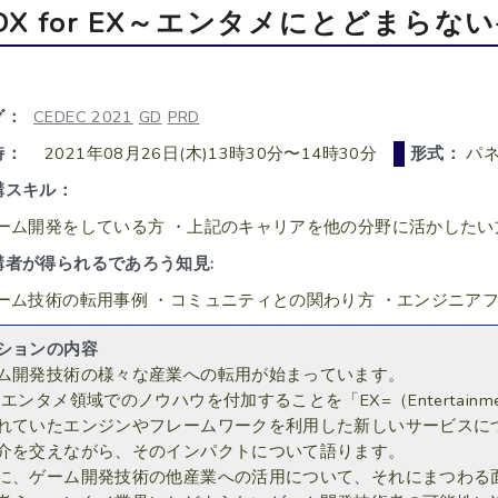
DX for EX～エンタメにとどまら
グ：
CEDEC 2021
GD
PRD
時：
2021年08月26日(木)13時30分〜14時30分
形式：
パネ
講スキル：
ーム開発をしている方 ・上記のキャリアを他の分野に活かしたい
講者が得られるであろう知見:
ーム技術の転用事例 ・コミュニティとの関わり方 ・エンジニア
ションの内容
ム開発技術の様々な産業への転用が始まっています。
にエンタメ領域でのノウハウを付加することを「EX=（Entertainm
れていたエンジンやフレームワークを利用した新しいサービスに
介を交えながら、そのインパクトについて語ります。
に、ゲーム開発技術の他産業への活用について、それにまつわる