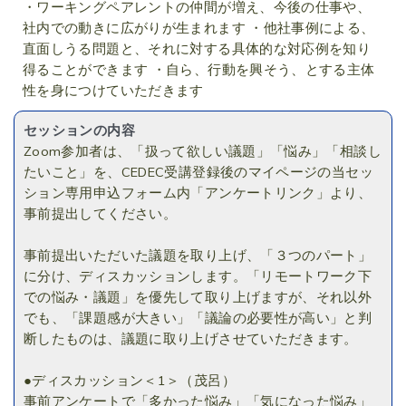
・ワーキングペアレントの仲間が増え、今後の仕事や、
社内での動きに広がりが生まれます ・他社事例による、
直面しうる問題と、それに対する具体的な対応例を知り
得ることができます ・自ら、行動を興そう、とする主体
性を身につけていただきます
セッションの内容
Zoom参加者は、「扱って欲しい議題」「悩み」「相談し
たいこと」を、CEDEC受講登録後のマイページの当セッ
ション専用申込フォーム内「アンケートリンク」より、
事前提出してください。
事前提出いただいた議題を取り上げ、「３つのパート」
に分け、ディスカッションします。「リモートワーク下
での悩み・議題」を優先して取り上げますが、それ以外
でも、「課題感が大きい」「議論の必要性が高い」と判
断したものは、議題に取り上げさせていただきます。
●ディスカッション＜1＞（茂呂）
事前アンケートで「多かった悩み」「気になった悩み」