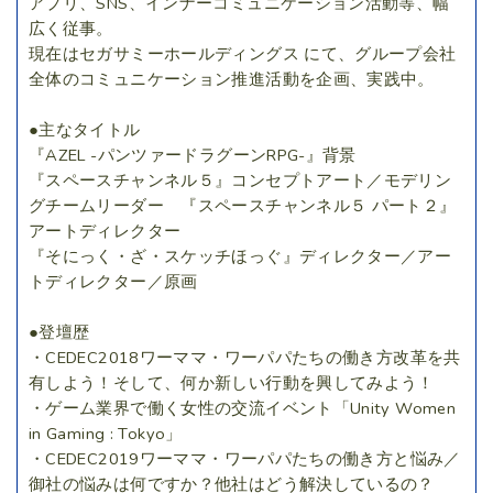
アプリ、SNS、インナーコミュニケーション活動等、幅
広く従事。
現在はセガサミーホールディングス にて、グループ会社
全体のコミュニケーション推進活動を企画、実践中。
●主なタイトル
『AZEL -パンツァードラグーンRPG-』背景
『スペースチャンネル５』コンセプトアート／モデリン
グチームリーダー 『スペースチャンネル５ パート２』
アートディレクター
『そにっく・ざ・スケッチほっぐ』ディレクター／アー
トディレクター／原画
●登壇歴
・CEDEC2018ワーママ・ワーパパたちの働き方改革を共
有しよう！そして、何か新しい行動を興してみよう！
・ゲーム業界で働く女性の交流イベント「Unity Women
in Gaming : Tokyo」
・CEDEC2019ワーママ・ワーパパたちの働き方と悩み／
御社の悩みは何ですか？他社はどう解決しているの？