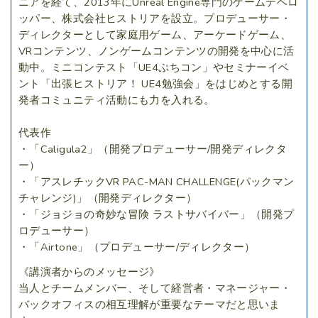
ニアを経て、2013年にUnreal Engine専門のゲームデベロ
ッパー、株式会社ヒストリアを設立。プロデューサー・
ディレクターとして家庭用ゲーム、アーケードゲーム、
VRコンテンツ、ノンゲームコンテンツの開発を中心に活
動中。ミニコンテスト「UE4ぷちコン」やセミナーイベ
ント「出張ヒストリア！ UE4勉強会」をはじめとする開
発者コミュニティ活動にも力を入れる。
代表作
・「Caligula2」（開発プロデューサー/開発ディレクタ
ー）
・「アスレチックVR PAC-MAN CHALLENGE(パックマン
チャレンジ)」（開発ディレクター）
・「ジョジョの奇妙な冒険 ラストサバイバー」（開発プ
ロデューサー）
・「Airtone」（プロデューサー/ディレクター）
《講演者からのメッセージ》
当人とチームメンバー、そして経営者・マネージャー・
バックオフィスの相互理解が重要なテーマだと思いま