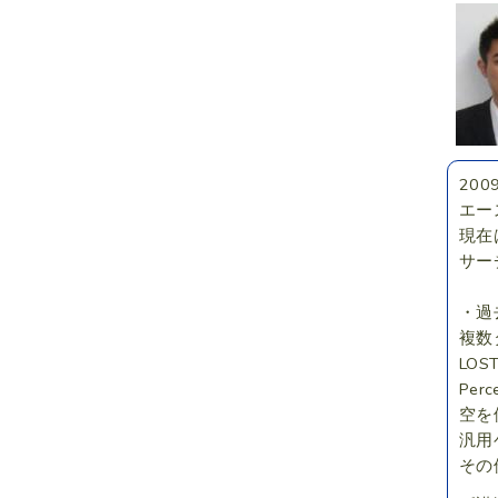
20
エー
現在
サー
・過
複数
LOS
Per
空を
汎用
その