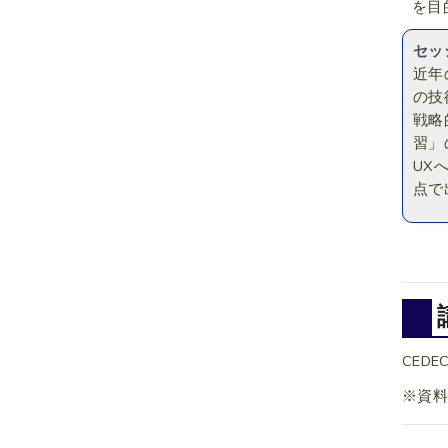
を目
セッ
近年
の技
戦略
習」
UX
点で
CEDEC
※資