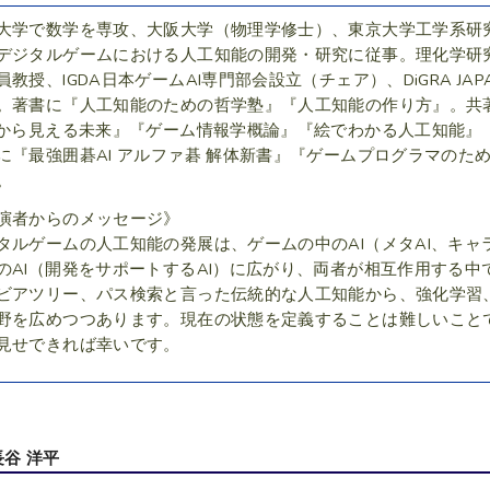
大学で数学を専攻、大阪大学（物理学修士）、東京大学工学系研究
デジタルゲームにおける人工知能の開発・研究に従事。理化学研
員教授、IGDA日本ゲームAI専門部会設立（チェア）、DiGRA J
。著書に『人工知能のための哲学塾』『人工知能の作り方』。共著に『FIN
Iから見える未来』『ゲーム情報学概論』『絵でわかる人工知能』
に『最強囲碁AI アルファ碁 解体新書』『ゲームプログラマのための
。
演者からのメッセージ》
タルゲームの人工知能の発展は、ゲームの中のAI（メタAI、キャ
のAI（開発をサポートするAI）に広がり、両者が相互作用する
ビアツリー、パス検索と言った伝統的な人工知能から、強化学習
野を広めつつあります。現在の状態を定義することは難しいことで
見せできれば幸いです。
長谷 洋平