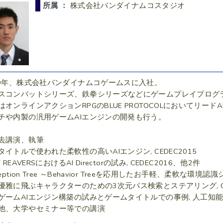
所属 ：
株式会社バンダイナムコスタジオ
09年、株式会社バンダイナムコゲームスに入社。
スコンバットシリーズ、鉄拳シリーズなどにゲームプレイプログ
はオンラインアクションRPGのBLUE PROTOCOLにおいてリ
チや内製の汎用ゲームAIエンジンの開発も行う。
去講演、執筆
タイトルで使われた柔軟性の高いAIエンジン, CEDEC2015
T REAVERSにおけるAI Directorの試み, CEDEC2016、他2件
ception Tree ～Behavior Treeを応用したお手軽、柔軟な環境認識
優雅に飛ぶキャラクターのための3次元パス検索とステアリング, CE
ゲームAIエンジン構築の試みとゲームタイトルでの事例, 人工知能学会誌 
他、大学やセミナー等での講演