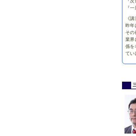
『次世
『一
《講
昨年
その
業界
係を
てい