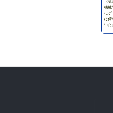
《講
機械
にゲ
は俯
いた