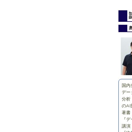
国内
デー
分析
のA
著書
『デ
講演