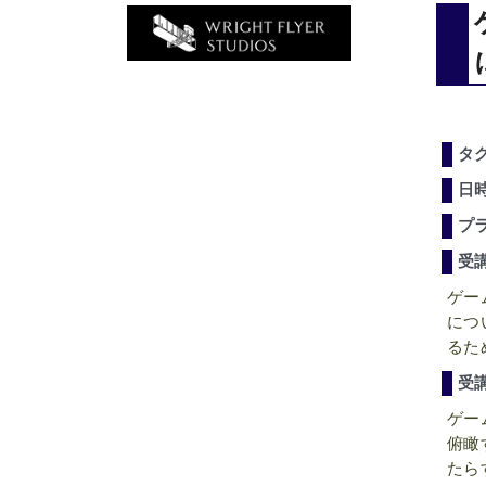
タ
日
プ
受
ゲー
につ
るた
受
ゲー
俯瞰
たら