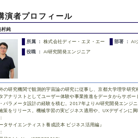
講演者プロフィール
奥村純
所属 ：
株式会社ディー・エヌ・エー
部署 ：
A
役職 ：
AI研究開発エンジニア
外の研究機関で観測的宇宙論の研究に従事し、京都大学理学研究科
タアナリストとしてユーザー体験や事業推進をデータからサポー
・パラメータ設計の経験を積む。2017年よりAI研究開発エンジニ
I施策をリリース。機械学習の実ビジネス適用や、UXデザインに
：
ータサイエンティスト養成読本 ビジネス活用編』
：