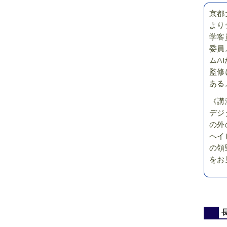
京都
より
学客
委員
ムA
監修
ある
《講
デジ
の外
ヘイ
の領
をお