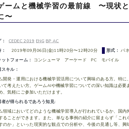
ゲームと機械学習の最前線 〜現状
に〜
グ：
CEDEC 2019
ENG
BP AC
時：
2019年09月06日(金)11時20分〜12時20分
形式：
パネ
ラットフォーム：
コンシューマ アーケード PC モバイル
講スキル：
ム開発・運用における機械学習活用について興味のある方。特に
いて考えたい方。ゲームAIや機械学習についての深い知識は必要
め、気軽にご参加いただけます。
講者が得られるであろう知見:
ム領域においてどのような機械学習導入が行われているか、国内外
することができます。また、単なる事例の紹介に留まらず「これ
すのか」といった現実的な観点での分析や、今後の見通し等、興