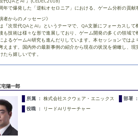
代QAとAI 』(CEDEC2018)
周年で爆発した「逆転オセロニア」における、ゲーム分析の貢献事例』(
演者からのメッセージ》
は『次世代QAとAI』というテーマで、QA文脈にフォーカスし
後も技術は様々な形で進展しており、ゲーム開発の多くの領域で
によるゲームAI研究も進んだりしています。本セッションではよ
考えます。国内外の最新事例の紹介から現在の状況を俯瞰し、現
けたら嬉しいです。
三宅陽一郎
所属 ：
株式会社スクウェア・エニックス
部署 
役職 ：
リードAIリサーチャー