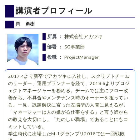
講演者プロフィール
岡 勇樹
所属 ：
株式会社アカツキ
部署 ：
SG事業部
役職 ：
ProjectManager
2017.4より新卒でアカツキに入社し、スクリプトチーム
のリーダー、運用プランナーを経て、2018.6よりプロジ
ェクトマネージャーを務める。チームでは主にフロー改
善から、不具合やメンテナンス時のオーナーを担ってい
る。一見、課題解決に寄った左脳型の人間に見えるが、
「マネージャーは人の嫌がる仕事をする」と言う師から
の教えを大切にし、「たのしい職場」であることにもコ
ミットしている。
学生時代に出場したM-1グランプリ2016では一回戦敗