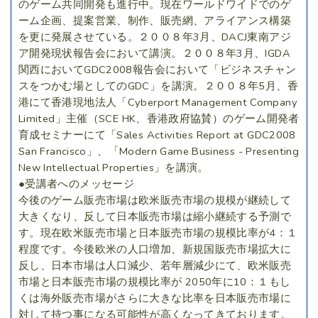
のゲーム共同開発も進行中。現在ワールドワイドでのゲ
ーム企画、提案営業、制作、販売網、アライアンス構築
を更に発展させている。２００８年3月、DACJ東南アジ
ア開発現状報告会において講演。２００８年3月、IGDA
関西においてGDC2008報告会において「ビジネスチャン
スをつかむ場としてのGDC」を講演。２００８年5月、香
港にて香港現地法人「Cyberport Management Company
Limited」主催（SCE HK、香港政府協賛）のゲーム開発者
育成セミナーにて「Sales Activities Report at GDC2008
San Francisco」、「Modern Game Business - Presenting
New Intellectual Properties」を講演。
●受講者へのメッセージ
今後のゲーム販売市場は欧米販売市場の規模が継続して
大きくなり、反して日本販売市場は縮小継続する予測で
す。現在欧米販売市場と日本販売市場の規模比率が4：１
程度です。今後欧米の人口増加、新規国販売市場拡大に
反し、日本市場は人口減少、若年層減少にて、欧米販売
市場と日本販売市場の規模比率が 2050年に10：１もし
くは海外販売市場がさらに大きな比率を日本販売市場に
対して持つ事になる可能性が高くなってきております。