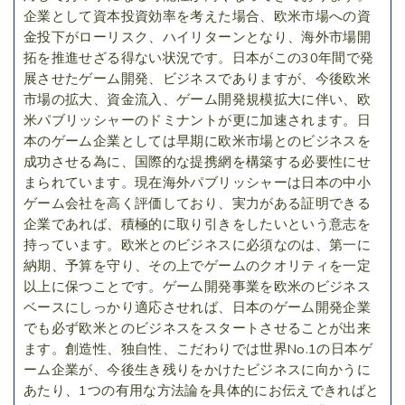
企業として資本投資効率を考えた場合、欧米市場への資
金投下がローリスク、ハイリターンとなり、海外市場開
拓を推進せざる得ない状況です。日本がこの30年間で発
展させたゲーム開発、ビジネスでありますが、今後欧米
市場の拡大、資金流入、ゲーム開発規模拡大に伴い、欧
米パブリッシャーのドミナントが更に加速されます。日
本のゲーム企業としては早期に欧米市場とのビジネスを
成功させる為に、国際的な提携網を構築する必要性にせ
まられています。現在海外パブリッシャーは日本の中小
ゲーム会社を高く評価しており、実力がある証明できる
企業であれば、積極的に取り引きをしたいという意志を
持っています。欧米とのビジネスに必須なのは、第一に
納期、予算を守り、その上でゲームのクオリティを一定
以上に保つことです。ゲーム開発事業を欧米のビジネス
ベースにしっかり適応させれば、日本のゲーム開発企業
でも必ず欧米とのビジネスをスタートさせることが出来
ます。創造性、独自性、こだわりでは世界No.1の日本ゲ
ーム企業が、今後生き残りをかけたビジネスに向かうに
あたり、1つの有用な方法論を具体的にお伝えできればと