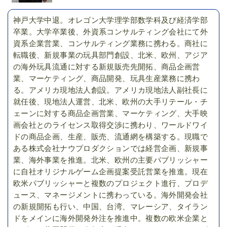
神戸大学中退。オレゴン大学理学部数学科及び経済学部
卒業。大学卒業後、外資系コンサルティング会社にて外
資系企業営業、コンサルティング業務に携わる。商社に
転職後、新規事業の玩具部門創設、北米、欧州、アジア
の海外玩具流通に対する新規販売先開拓、商品企画営
業、マーケティング、商品開発、玩具生産業務に携わ
る。アメリカ現地法人創設。アメリカ現地法人副社長に
就任後、現地法人運営、北米、欧州の大手リテール・チ
ェーンに対する商品企画営業、マーケティング、大手映
画会社とのライセンス取得交渉に携わり、ワールドワイ
ドの商品企画、生産、販売、流通網を構築する。現職で
ある株式会社ナウプロダクションでは経営企画、新規事
業、海外事業を推進。北米、欧州の主要パブリッシャー
に自社オリジナルゲーム企画提案受託営業を推進。現在
欧米パブリッシャーと複数のプロジェクト進行、プロデ
ュース、マネージメントに携わっている。海外開発会社
の新規開拓も行い、中国、台湾、マレーシア、タイラン
ドをメインに海外開発外注を推進中。複数の欧米企業と