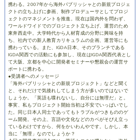
携わる。2007年から海外パブリッシャとの新規プロジェ
クトの立ち上げに参画、制作プロデューサとしてプロジ
ェクトのマネジメントを推進。現在は国内外を問わず、
ワールドワイドでのプロジェクト立ち上げ、運営のため
東奔西走中。大学時代から人材育成の分野に興味を持
ち、社内での新人教育カリキュラムの企画、運営等にも
携わっている。また、IGDA日本、そのブランチである
IGDA関西での活動にも参加し、現在はIGDA関西代表とし
て大阪、京都を中心に開発者セミナーや懇親会の運営サ
ポートに携わる。
●受講者へのメッセージ
「海外パブリッシャとの新規プロジェクト」などと聞く
と、それだけで気後れしてしまう方が多いのではないで
しょうか。「英語も喋れないし、自分には無理だ」と。
事実、私もプロジェクト開始当初は不安でいっぱいでし
た。同じ日本人同士であってもトラブルがつきもののゲ
ーム開発。その上、言語や文化などのカベがそびえ立っ
ているわけですから、何をかいわんやです。しかし、本
当に「無理」なのでしょうか？