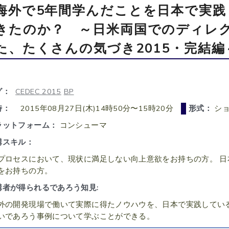
海外で5年間学んだことを日本で実
きたのか？ ～日米両国でのディレ
た、たくさんの気づき2015・完結編
グ：
CEDEC 2015
BP
時：
2015年08月27日(木)14時50分〜15時20分
形式：
シ
ラットフォーム：
コンシューマ
講スキル：
プロセスにおいて、現状に満足しない向上意欲をお持ちの方。 
をお持ちの方。
講者が得られるであろう知見:
外の開発現場で働いて実際に得たノウハウを、日本で実践してい
いであろう事例について学ぶことができる。