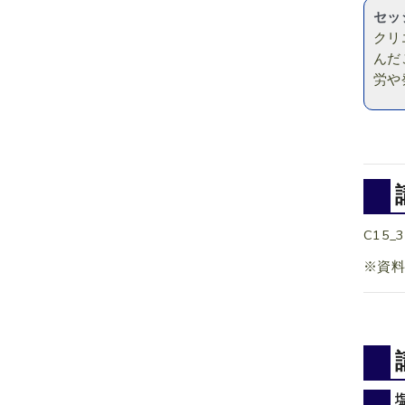
セッ
クリ
んだ
労や
C15_3
※資