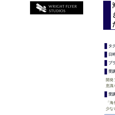
タ
日
プ
受
開発
意識
受
「海
少な