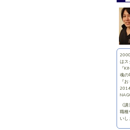
20
はス
『KI
魂の
『お
20
NA
《講
職種
いし