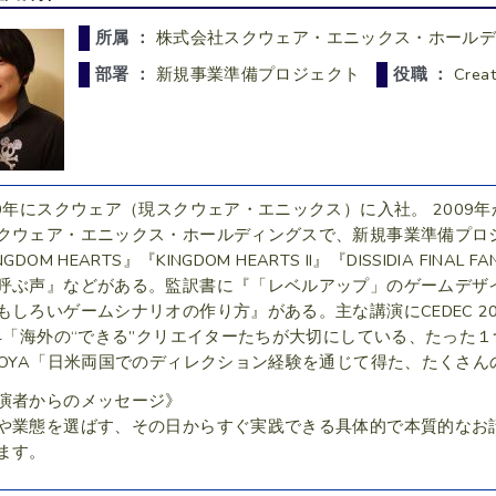
所属 ：
株式会社スクウェア・エニックス・ホール
部署 ：
新規事業準備プロジェクト
役職 ：
Creat
00年にスクウェア（現スクウェア・エニックス）に入社。 2009年からS
クウェア・エニックス・ホールディングスで、新規事業準備プロ
NGDOM HEARTS』『KINGDOM HEARTS II』『DISSIDIA FINAL 
呼ぶ声』などがある。監訳書に『「レベルアップ」のゲームデザ
もしろいゲームシナリオの作り方』がある。主な講演にCEDEC 20
14「海外の“できる”クリエイターたちが大切にしている、たった
GOYA「日米両国でのディレクション経験を通じて得た、たくさ
演者からのメッセージ》
や業態を選ばす、その日からすぐ実践できる具体的で本質的なお
ます。