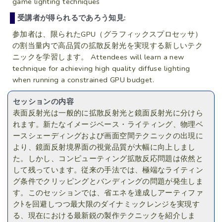
game lighting techniques
受講者が得られるであろう知見:
参加者は、限られたGPU（グラフィックスプロセッサ）
の割当量内で高品質の拡散反射光を実現する新しいテク
ニックを学習します。 Attendees will learn a new
technique for achieving high quality diffuse lighting
when running a constrained GPU budget.
セッションの内容
表面反射光は一般的に拡散反射光と鏡面反射光に分けら
れます。新たなイメージベース・ライティング、物理ベ
ースシェーディングおよび画面空間テクニックの出現に
より、鏡面反射境界面の視覚品質が大幅に向上しまし
た。しかし、コンピューティング拡散反応問題は依然と
して残っています。従来の手法では、極端なライティン
グ条件でクリッピングとバンディングの問題が発生しま
す。このセッションでは、省エネを達成しアーティファ
クﾄを回避しつつ最大限のダイナミックレンジを実現す
る、現在における最新鋭の製作テクニックを紹介しま