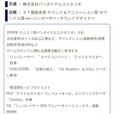
所属 ：
株式会社バンダイナムコスタジオ
役職 ：
ＥＴ開発本部 サウンド＆アニメーション部 サウ
ンド２課<br>コンポーザー / サウンドデザイナー
2005年 ナムコ（現バンダイナムコスタジオ）入社
入社後40タイトル以上に関わり、ディレクション/楽曲制作/効果
音制作/実装/MAなど
ゲームサウンドに関わる業務を幅広く担当する
「リッジレーサー」「エースコンバット」「アイドルマスター」
「鉄拳」
「GOD EATER」「太鼓の達人」「Go Vacation」などのシリーズ
に参加
・最近関わったプロジェクト
PS3「アイドルマスター ワンフォーオール」エンディングテーマ
「Destiny」作曲
CD「リッジレーサー 20th アニバーサリーリミックス」楽曲
REMIX