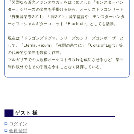
「閃烈なる蒼光／ジンオウガ」をはじめとした『モンスターハン
ター』シリーズの
楽曲を手掛ける傍ら、オーケストラコンサート
『狩猟音楽祭2011』『 同2012』音楽監督や、
モンスターハンタ
ーオフィシャルギターユニット『BlackLute』としても活動。
現在は『ドラゴンズドグマ』シリーズのシリーズコンポーザーと
して、
「Eternal Return」「死闘の果てに」「Coils of Light」等
の代表的な楽曲を数多く作曲。
ブルガリアでの大規模オーケストラ収録を成功させるなど、
楽曲
制作以外でもその手腕を余すことなく発揮している。
ゲスト 様
ログイン
会員登録