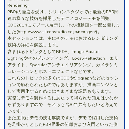
Rendering,
PBR)の隆盛を受け、シリコンスタジオでは最新のPBR関
連の様々な技術を採用したテクノロジーデモを開発、
GDC2014にてブース展示し、その後動画を一部公開しま
した(http://www.siliconstudio.co.jp/nex-gen/)。
本セッションでは、主にそのデモにおけるレンダリング
技術の詳細を解説します。
含まれるトピックとしてBRDF、Image-Based
Lightingやそのブレンディング、Local-Reflection、エリ
アライト、Specularアンチエイリアシング、カメラシミ
ュレーションとポストエフェクトなどです。
これらのトピックの多くはGDCやSiggraphなどのセッシ
ョンで触れられたものではありますが、描画エンジンと
して実用化するためにはさまざまな課題もあります。
実際にデモを製作するにあたって得られた知見は少なか
らずありますので、それらも含めて共有したいと考えて
います。
また主眼はデモの技術解説ですが、デモで採用した技術
を足掛かりとしたPBR界隈の俯瞰および入門といった側