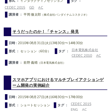
形式 ：
インタラクティブセッション
タグ ：
CEDEC 2015
GD
AC
講演者 ：
平岡 徹太郎
（株式会社バンダイナムコスタジオ）
そうだったのか！「チャンス」発見
日時 :
2010年08月31日(火)13時30分〜14時30分
日本電気株式会社
形式 ：
セッション（60分）
タグ ：
CEDEC 2010
AC
講演者 ：
前野 義晴
（日本電気株式会社）
スマホアプリにおけるマルチプレイアクションゲ
ーム開発の実例紹介
日時 :
2015年08月27日(木)16時30分〜17時00分
CEDEC 2015
形式 ：
ショートセッション
タグ ：
ENG
AC