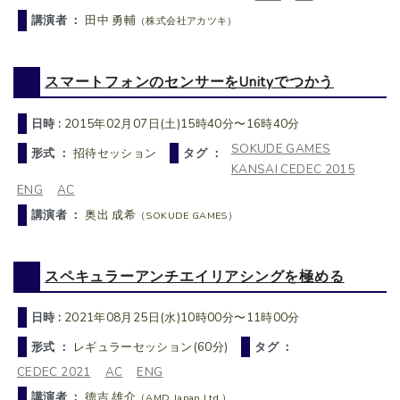
講演者 ：
田中 勇輔
（株式会社アカツキ）
スマートフォンのセンサーをUnityでつかう
日時 :
2015年02月07日(土)15時40分〜16時40分
SOKUDE GAMES
形式 ：
招待セッション
タグ ：
KANSAI CEDEC 2015
ENG
AC
講演者 ：
奥出 成希
（SOKUDE GAMES）
スペキュラーアンチエイリアシングを極める
日時 :
2021年08月25日(水)10時00分〜11時00分
形式 ：
レギュラーセッション(60分)
タグ ：
CEDEC 2021
AC
ENG
講演者 ：
德吉 雄介
（AMD Japan Ltd.）