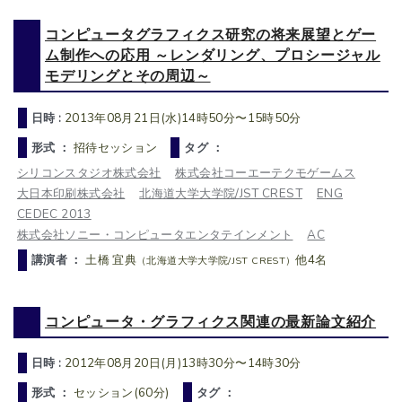
コンピュータグラフィクス研究の将来展望とゲー
ム制作への応用 ～レンダリング、プロシージャル
モデリングとその周辺～
日時 :
2013年08月21日(水)14時50分〜15時50分
形式 ：
招待セッション
タグ ：
シリコンスタジオ株式会社
株式会社コーエーテクモゲームス
大日本印刷株式会社
北海道大学大学院/JST CREST
ENG
CEDEC 2013
株式会社ソニー・コンピュータエンタテインメント
AC
講演者 ：
土橋 宜典
他4名
（北海道大学大学院/JST CREST）
コンピュータ・グラフィクス関連の最新論文紹介
日時 :
2012年08月20日(月)13時30分〜14時30分
形式 ：
セッション(60分)
タグ ：