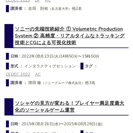
CEDEC 2019
BP
AC
講演者 ：
吉田 則裕
他2名
（名古屋大学）
ソニーの先端技術紹介 ① Volumetric Production
System ② 高精度・リアルタイムなトラッキング
技術とCGによる可視化技術
日時 :
2022年08月23日(火)14時50分〜15時50分
形式 ：
インタラクティブセッション
タグ ：
CEDEC 2022
AC
講演者 ：
増田 徹
他3名
（ソニーグループ株式会社）
ソシャゲの見方が変わる！プレイヤー満足度最大
化のソーシャルゲーム運営
日時 :
2015年08月26日(水)〜2015年08月28日(金)