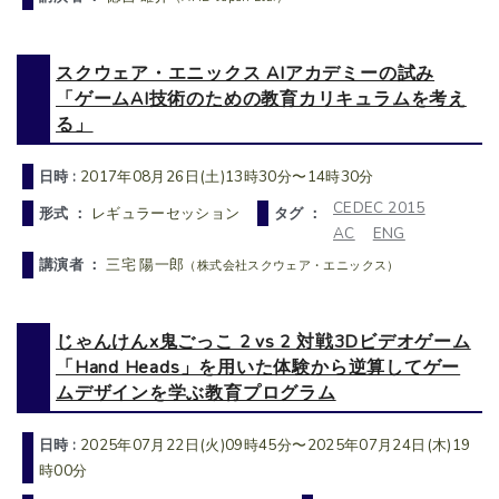
スクウェア・エニックス AIアカデミーの試み
「ゲームAI技術のための教育カリキュラムを考え
る」
日時 :
2017年08月26日(土)13時30分〜14時30分
CEDEC 2015
形式 ：
レギュラーセッション
タグ ：
AC
ENG
講演者 ：
三宅 陽一郎
（株式会社スクウェア・エニックス）
じゃんけんx鬼ごっこ 2 vs 2 対戦3Dビデオゲーム
「Hand Heads」を用いた体験から逆算してゲー
ムデザインを学ぶ教育プログラム
日時 :
2025年07月22日(火)09時45分〜2025年07月24日(木)19
時00分