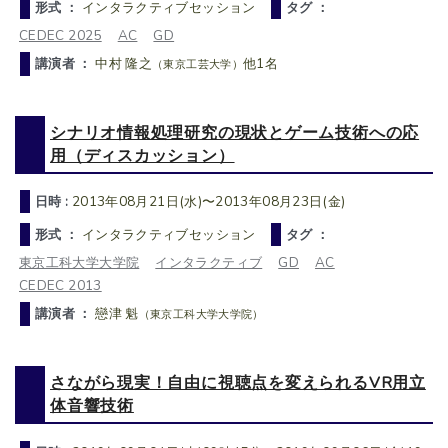
形式 ：
インタラクティブセッション
タグ ：
CEDEC 2025
AC
GD
講演者 ：
中村 隆之
他1名
（東京工芸大学）
シナリオ情報処理研究の現状とゲーム技術への応
用（ディスカッション）
日時 :
2013年08月21日(水)〜2013年08月23日(金)
形式 ：
インタラクティブセッション
タグ ：
東京工科大学大学院
インタラクティブ
GD
AC
CEDEC 2013
講演者 ：
戀津 魁
（東京工科大学大学院）
さながら現実！自由に視聴点を変えられるVR用立
体音響技術