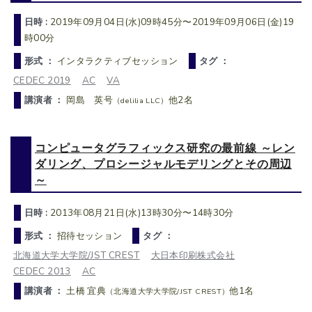
日時 :
2019年09月04日(水)09時45分〜2019年09月06日(金)19
時00分
形式 ：
インタラクティブセッション
タグ ：
CEDEC 2019
AC
VA
講演者 ：
岡島 英号
他2名
（delilia LLC）
コンピュータグラフィックス研究の最前線 ～レン
ダリング、プロシージャルモデリングとその周辺
～
日時 :
2013年08月21日(水)13時30分〜14時30分
形式 ：
招待セッション
タグ ：
北海道大学大学院/JST CREST
大日本印刷株式会社
CEDEC 2013
AC
講演者 ：
土橋 宜典
他1名
（北海道大学大学院/JST CREST）