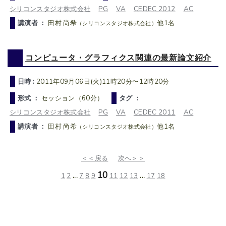
シリコンスタジオ株式会社
PG
VA
CEDEC 2012
AC
講演者 ：
田村 尚希
他1名
（シリコンスタジオ株式会社）
コンピュータ・グラフィクス関連の最新論文紹介
日時 :
2011年09月06日(火)11時20分〜12時20分
形式 ：
セッション（60分）
タグ ：
シリコンスタジオ株式会社
PG
VA
CEDEC 2011
AC
講演者 ：
田村 尚希
他1名
（シリコンスタジオ株式会社）
＜＜戻る
次へ＞＞
10
1
2
...
7
8
9
11
12
13
...
17
18