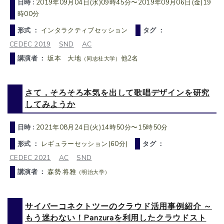
日時 :
2019年09月04日(水)09時45分〜2019年09月06日(金)19
時00分
形式 ：
インタラクティブセッション
タグ ：
CEDEC 2019
SND
AC
講演者 ：
坂本 大地
他2名
（同志社大学）
さて，そろそろ本気を出して歌唱デザインを研究
してみようか
日時 :
2021年08月24日(火)14時50分〜15時50分
形式 ：
レギュラーセッション(60分)
タグ ：
CEDEC 2021
AC
SND
講演者 ：
森勢 将雅
（明治大学）
サイバーコネクトツーのクラウド活用事例紹介 ～
もう迷わない！Panzuraを利用したクラウドスト