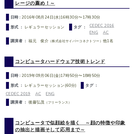
レージの薦め！～
日時 :
2016年08月24日(水)16時30分〜17時30分
CEDEC 2016
形式 ：
レギュラーセッション
タグ ：
ENG
AC
講演者 ：
福元 俊介
他1名
（株式会社サイバーコネクトツー）
コンピュータハードウェア技術トレンド
日時 :
2019年09月06日(金)17時50分〜18時50分
形式 ：
レギュラーセッション(60分)
タグ ：
CEDEC 2019
AC
ENG
講演者 ：
後藤弘茂
（フリーランス）
コンピュータで似顔絵を描く ～顔の特徴や印象
の抽出と描画そして応用まで～