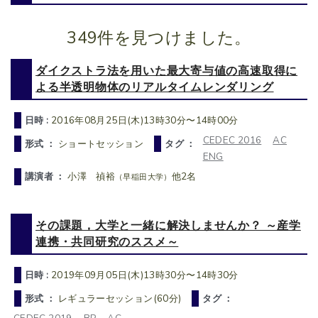
349件を見つけました。
ダイクストラ法を用いた最大寄与値の高速取得に
よる半透明物体のリアルタイムレンダリング
日時 :
2016年08月25日(木)13時30分〜14時00分
CEDEC 2016
AC
形式 ：
ショートセッション
タグ ：
ENG
講演者 ：
小澤 禎裕
他2名
（早稲田大学）
その課題，大学と一緒に解決しませんか？ ～産学
連携・共同研究のススメ～
日時 :
2019年09月05日(木)13時30分〜14時30分
形式 ：
レギュラーセッション(60分)
タグ ：