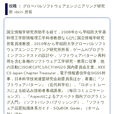
役職 ：
グローバルソフトウェアエンジニアリング研究
所 <br/> 所長
国立情報学研究所助手を経て，2008年から早稲田大学基
幹理工学部情報理工学科准教授ならびに国立情報学研究
所客員准教授．2010年から早稲田大学グローバルソフト
ウェアエンジニアリング研究所所長．ゲームAIプログラ
ミングコンテストの設計や， ソフトウェアパターン再利
用を含む各種のソフトウェア工学研究・教育に従事．他
の活動にISO/IEC/JTC1/SC7/WG20 国内委員会主査，IEEE
CS Japan Chapter Treasurer，電子情報通信学会SIGSS幹
事，日本科学技術連盟研究会副委員長ほか．著書に『ソ
フトウェアパターン』（近代科学社），『ロボット レー
スによる組込み技術者養成講座』（毎日コミュニケーシ
ョンズ），『AspectJによるアスペクト指向プログラミン
グ入門』（ソフトバンクパブリッシング），『ソフトウ
ェア品質知識体系ガイド - SQuBOK Guide』（オーム