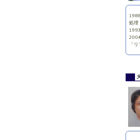
19
処理
19
20
「リ