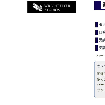
タ
日
受
受
ハー
セッ
画像
多く
ハー
ック