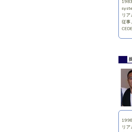
19
sys
リア
従事
CE
19
リア