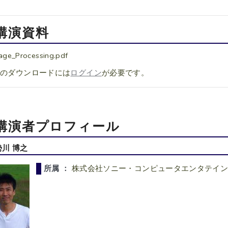
講演資料
age_Processing.pdf
料のダウンロードには
ログイン
が必要です。
講演者プロフィール
勢川 博之
所属 ：
株式会社ソニー・コンピュータエンタテイ