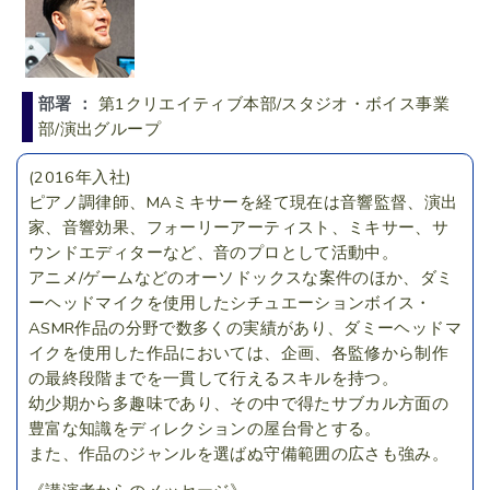
部署 ：
第1クリエイティブ本部/スタジオ・ボイス事業
部/演出グループ
(2016年入社)
ピアノ調律師、MAミキサーを経て現在は音響監督、演出
家、音響効果、フォーリーアーティスト、ミキサー、サ
ウンドエディターなど、音のプロとして活動中。
アニメ/ゲームなどのオーソドックスな案件のほか、ダミ
ーヘッドマイクを使用したシチュエーションボイス・
ASMR作品の分野で数多くの実績があり、
ダミーヘッドマ
イクを使用した作品においては、企画、各監修から制作
の最終段階までを一貫して行えるスキルを持つ。
幼少期から多趣味であり、その中で得たサブカル方面の
豊富な知識をディレクションの屋台骨とする。
また、作品のジャンルを選ばぬ守備範囲の広さも強み。