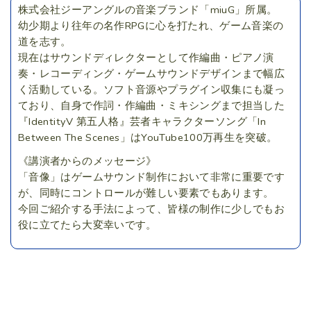
株式会社ジーアングルの音楽ブランド「miuG」所属。
幼少期より往年の名作RPGに心を打たれ、ゲーム音楽の
道を志す。
現在はサウンドディレクターとして作編曲・ピアノ演
奏・レコーディング・ゲームサウンドデザインまで幅広
く活動している。
ソフト音源やプラグイン収集にも凝っ
ており、自身で作詞・作編曲・ミキシングまで担当した
『IdentityV 第五人格』芸者キャラクターソング「In
Between The Scenes」はYouTube100万再生を突破。
《講演者からのメッセージ》
「音像」はゲームサウンド制作において非常に重要です
が、同時にコントロールが難しい要素でもあります。
今回ご紹介する手法によって、皆様の制作に少しでもお
役に立てたら大変幸いです。