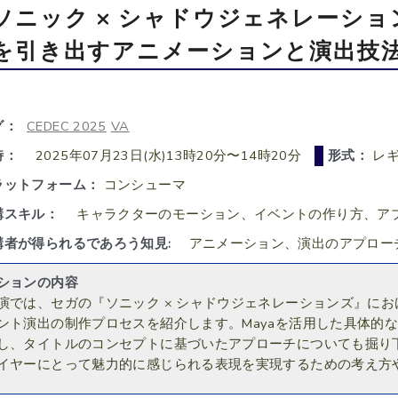
ソニック × シャドウジェネレーショ
を引き出すアニメーションと演出技
グ：
CEDEC 2025
VA
時：
2025年07月23日(水)13時20分〜14時20分
形式：
レギ
ラットフォーム：
コンシューマ
講スキル：
キャラクターのモーション、イベントの作り方、ア
講者が得られるであろう知見:
アニメーション、演出のアプロー
ションの内容
演では、セガの『ソニック × シャドウジェネレーションズ』に
ント演出の制作プロセスを紹介します。Mayaを活用した具体的
し、タイトルのコンセプトに基づいたアプローチについても掘り
イヤーにとって魅力的に感じられる表現を実現するための考え方