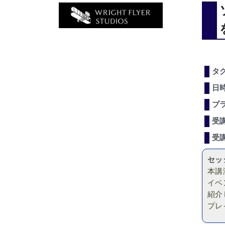
タ
日
プ
受
受
セッ
本講
イベ
紹介
プレ