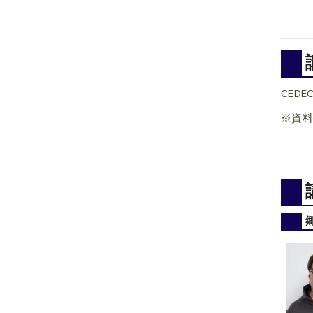
CED
※資