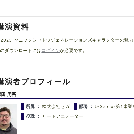
講演資料
EC2025_ソニックシャドウジェネレーションズキャラクターの魅力
料のダウンロードには
ログイン
が必要です。
講演者プロフィール
郷田 周吾
所属 ：
株式会社セガ
部署 ：
JAStudios第1事
役職 ：
リードアニメーター