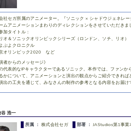
会社セガ所属のアニメーター。『ソニック × シャドウジェネレ
ームアニメーションまわりのディレクションをさせていただきま
参加タイトル：
リオ＆ソニックオリンピックシリーズ（ロンドン、ソチ、リオ）
よぷよクロニクル
京オリンピック2020 など
演者からのメッセージ》
の代表的なIPキャラクターであるソニック。本作では、ファンか
るかについて、アニメーションと演出の観点からご紹介できれば
演出の工夫を通じて、みなさんの制作の参考となる内容をお届け
渋谷 浩一
所属 ：
株式会社セガ
部署 ：
JAStudios第1事