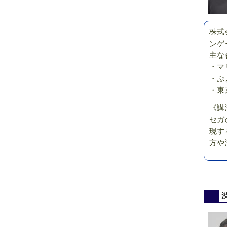
株式
ンゲ
主な
・マ
・ぷ
・東
《講
セガ
現す
方や