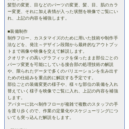
髪型の変更、目などのパーツの変更、髪、目、肌のカラ
ー変更、それに加え表情が入った状態を映像でご覧にい
れ、上記の内容を補強します。
■装備制作
制作フロー、カスタマイズのために用いた技術や制作手
法などを、発注～デザイン段階から最終的なアウトプッ
トまで画像や映像を交えて解説します。
クオリティの高いグラフィックを保ったまま部位ごとの
パーツ変更を可能にしている接合部の処理技術の解説
や、限られたデータで多くのバリエーションを生み出す
ための仕組みを重点的に解説する予定です。
部位ごとの装備変更の様子や、様々な部位の装備を入れ
替えていく様子を映像でご覧に入れ、上記の内容を補強
します。
アバターに比べ制作フローが複雑で複数のスタッフの手
を渡り歩くので、作業の定量化やスケジューリングにつ
いても突っ込んだ解説をします。