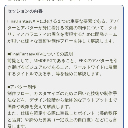
セッションの内容
FinalFantasyXIVにおける１つの重要な要素である、アバ
ターとアバターが身に着ける装備の制作について、クオ
リティとバラエティの両立を実現するために開発チーム
が用いた様々な技術や制作フローを詳しく解説します。
■FinalFantasyXIVについての説明
前提として、MMORPGであること、FFXIのアバターを引
き継げるビジュアルであること、ワールドワイドに展開
するタイトルである事、等を軽めに解説します。
■アバター制作
制作フロー、カスタマイズのために用いた技術や制作手
法などを、デザイン段階から最終的なアウトプットまで
画像や映像を交えて解説します。
また、仕様を策定する際に重視したポイント（美的秩序
と品質）や諦めた要素（一定以上の自由度）などにも言
及します。