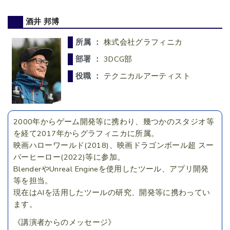
酒井 邦博
所属 ：
株式会社グラフィニカ
部署 ：
3DCG部
役職 ：
テクニカルアーティスト
2000年からゲーム開発等に携わり、幾つかのスタジオ等
を経て2017年からグラフィニカに所属。
映画ハローワールド(2018)、映画ドラゴンボール超 スー
パーヒーロー(2022)等に参加。
BlenderやUnreal Engineを使用したツール、アプリ開発
等を担当。
現在はAIを活用したツールの研究、開発等に携わってい
ます。
《講演者からのメッセージ》