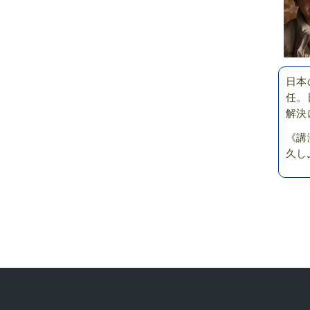
日本
任。
解決
《講
久し