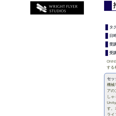
タ
日
受
受
ON
する
セッ
機械
アの
しゃ
Un
す。
ライ