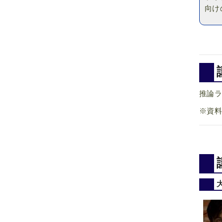
向け
推論ライ
※資