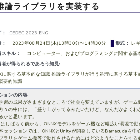
推論ライブラリを実装する
グ：
CEDEC 2023
ENG
時：
2023年08月24日(木)13時30分〜14時30分
形式：
レギ
講スキル：
コンピューター、およびプログラミングに関する基
講者が得られるであろう知見:
NXに関する基本的な知識 推論ライブラリが行う処理に関する基本
概要的知識
ションの内容
学習の成果がさまざまなところで社会を変えていますが、ゲーム
方々の中には、「盛り上がってるみたいだけど、なんだかよくわ
るかと思います。
ityはしばらく前から、ONNXモデルをゲーム機など幅広い環境
本セッションでは、ONNXとUnityが開発しているBarracud
ブラリをゲーム機等で動作させるためにはどのようなことをする