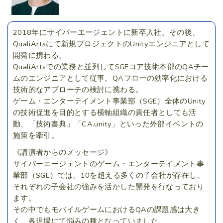
2018年にサイバーエージェントに新卒入社。その後、
QualiArtsにて新規プロジェクトのUnityエンジニアとして
開発に携わる。
QualiArtsでの業務と並列してSGEコア技術本部のQAチー
ムのエンジニアとして従事。QAフローの効率化における
技術的なアプローチの検討に携わる。
ゲーム・エンターテイメント事業部（SGE）全体のUnity
の技術促進を目的とする横軸組織の責任者としても活
動、「技術書典」「CA.unity」といった外部イベントの
施策を牽引。
《講演者からのメッセージ》
サイバーエージェントのゲーム・エンターテイメント事
業部（SGE）では、10を超える多くの子会社が存在し、
それぞれの子会社の強みを活かした開発を行なっており
ます。
その中でもモバイルゲームにおけるQAの課題感は大き
く、各現場にて悩みの種となっていました。