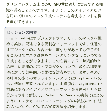
ダリングシステム上にCPU, GPU共に適切に実装できる知
識を得ることができます。加えて、このアイディアだけ
を用いて独自のマスク生成システムを考えるヒントを得
る事ができます。
セッションの内容
Cryptomatteはオブジェクトやマテリアルのマスクを極
めて柔軟に記述できる便利なフォーマットです。任意の
オブジェクトの組み合わせ・重なりがあっても任意の組
み合わせでマスク画像を再レンダリングなしにいつでも
生成することができます。この性質により、時間的制約
の厳しい現場のポストプロダクションで、多くの編集要
望に対して効率的かつ柔軟な対応を実現します。そのた
め昨今の多くのオフラインレンダラではCryptomatteの
出力機能が実装されています。本講演は、Cryptomattの
根底にあるアイディアやフォーマットを具体例とともに
分かりやすく解説し、Radeon ProRenderの実装ではどの
ようにモンテカルロパストレーシングの枠組みの中に組
み込んだかや、GPUでの実装方法を紹介します。