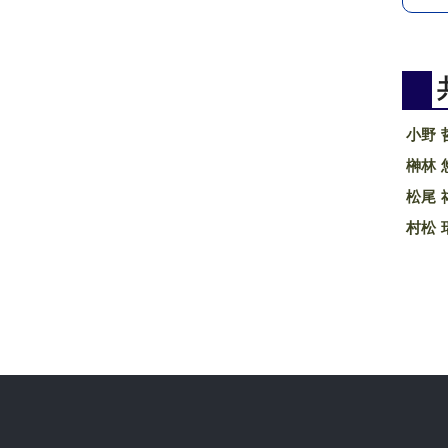
小野 哲
榊林 悠
松尾 祐
村松 瑞