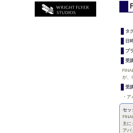
タ
日
プ
受
FI
が、G
受
・ア
セッ
FI
主に
アバ