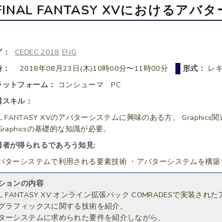
FINAL FANTASY XVにおけるア
グ：
CEDEC 2018
ENG
時：
2018年08月23日(木)10時00分〜11時00分
形式：
レ
ラットフォーム：
コンシューマ PC
講スキル：
NAL FANTASY XVのアバターシステムに興味のある方。 Grap
raphicsの基礎的な知識が必要。​
講者が得られるであろう知見:
バターシステムで利用される要素技術 ・アバターシステムを構築
ションの内容
NAL FANTASY XV オンライン拡張パック COMRADESで実装
グラフィックスに関する技術を紹介。
ターシステムに求められた要件を紹介しながら、