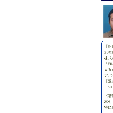
【略
20
株式
「FI
直近
アバ
【過
・SI
《講
本セ
特に