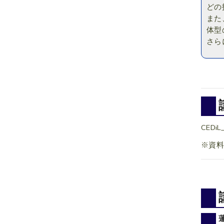
どの
また
体型
さら
CEDiL
※資