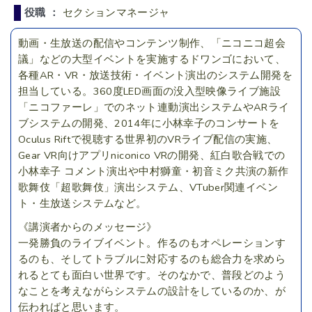
役職 ：
セクションマネージャ
動画・生放送の配信やコンテンツ制作、「ニコニコ超会
議」などの大型イベントを実施するドワンゴにおいて、
各種AR・VR・放送技術・イベント演出のシステム開発を
担当している。360度LED画面の没入型映像ライブ施設
「ニコファーレ」でのネット連動演出システムやARライ
ブシステムの開発、2014年に小林幸子のコンサートを
Oculus Riftで視聴する世界初のVRライブ配信の実施、
Gear VR向けアプリniconico VRの開発、紅白歌合戦での
小林幸子 コメント演出や中村獅童・初音ミク共演の新作
歌舞伎「超歌舞伎」演出システム、VTuber関連イベン
ト・生放送システムなど。
《講演者からのメッセージ》
一発勝負のライブイベント。作るのもオペレーションす
るのも、そしてトラブルに対応するのも総合力を求めら
れるとても面白い世界です。そのなかで、普段どのよう
なことを考えながらシステムの設計をしているのか、が
伝わればと思います。