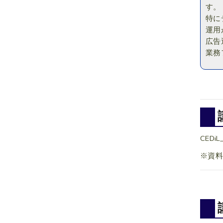
す。
特に
運用
広告
業務
CEDiL
※資