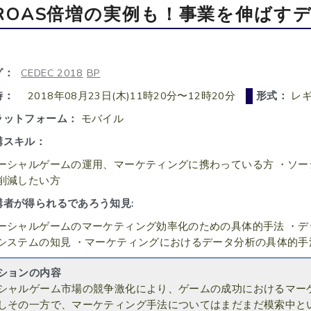
ROAS倍増の実例も！事業を伸ばす
グ：
CEDEC 2018
BP
時：
2018年08月23日(木)11時20分〜12時20分
形式：
レ
ラットフォーム：
モバイル
講スキル：
ーシャルゲームの運用、マーケティングに携わっている方 ・ソ
削減したい方
講者が得られるであろう知見:
ーシャルゲームのマーケティング効率化のための具体的手法 ・
システムの知見 ・マーケティングにおけるデータ分析の具体的手
ションの内容
シャルゲーム市場の競争激化により、ゲームの成功におけるマー
しその一方で、マーケティング手法についてはまだまだ模索中と