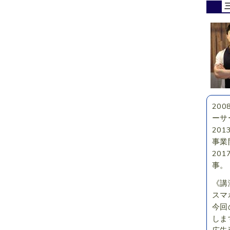
20
ーサ
20
事業
20
事。
《講
スマ
今回
しま