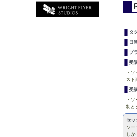
タ
日
プ
受
・ソ
スト
受
・ソ
制と
セッ
ソー
しか