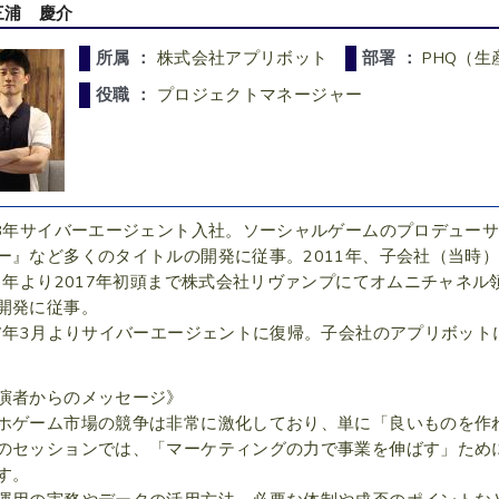
三浦 慶介
所属 ：
株式会社アプリボット
部署 ：
PHQ（
役職 ：
プロジェクトマネージャー
08年サイバーエージェント入社。ソーシャルゲームのプロデュー
ー』など多くのタイトルの開発に従事。2011年、子会社（当時）の
13年より2017年初頭まで株式会社リヴァンプにてオムニチャネ
開発に従事。
17年3月よりサイバーエージェントに復帰。子会社のアプリボッ
演者からのメッセージ》
ホゲーム市場の競争は非常に激化しており、単に「良いものを作
のセッションでは、「マーケティングの力で事業を伸ばす」ため
す。