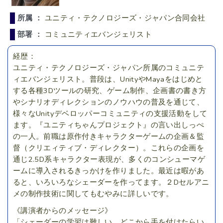
所属 ：
ユニティ・テクノロジーズ・ジャパン合同会社
部署 ：
コミュニティエバンジェリスト
経歴：
ユニティ・テクノロジーズ・ジャパン所属のコミュニテ
ィエバンジェリスト。普段は、UnityやMayaをはじめと
する各種3Dツールの研究、ゲーム制作、企画書の書き方
やシナリオディレクションのノウハウの普及を通じて、
様々なUnityデベロッパーコミュニティの支援活動をして
ます。『ユニティちゃんプロジェクト』の言い出しっぺ
の一人。前職は原作付きキャラクターゲームの企画＆監
督（クリエィティブ・ディレクター）。これらの企画を
通じ2.5D系キャラクター表現が、多くのコンシューマゲ
ームに導入されるきっかけを作りました。最近は暇があ
ると、いろいろなシェーダーを作ってます。２Dセルアニ
メの制作技術に関してもむやみに詳しいです。
《講演者からのメッセージ》
「シェーダーの学習は難しい。どこから手を付けたらい