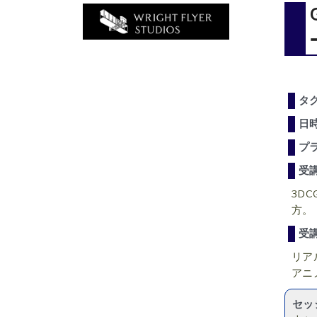
タ
日
プ
受
3D
方。
受
リア
アニ
セッ