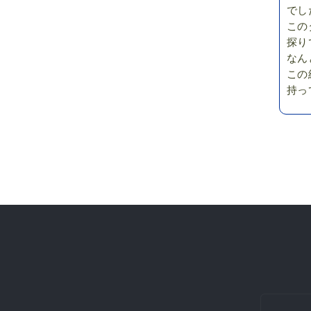
でし
この
探り
なん
この
持っ