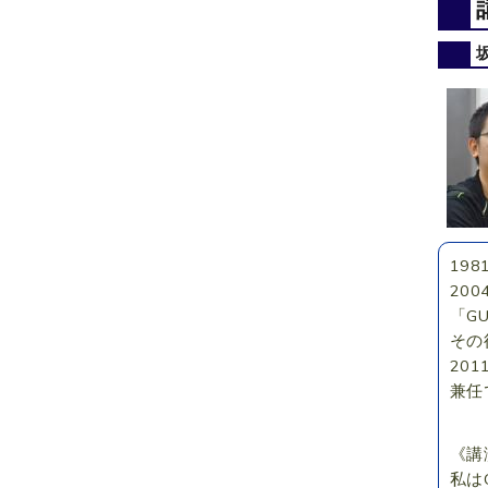
19
20
「GU
その
201
兼任
《講
私は