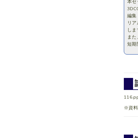
本セ
3D
編集
リア
しま
また
短期
116.p
※資