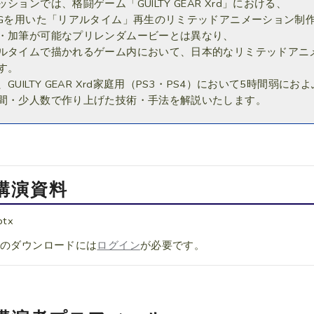
ッションでは、格闘ゲーム「GUILTY GEAR Xrd」における、
CGを用いた「リアルタイム」再生のリミテッドアニメーション制
・加筆が可能なプリレンダムービーとは異なり、
ルタイムで描かれるゲーム内において、日本的なリミテッドアニ
す。
、GUILTY GEAR Xrd家庭用（PS3・PS4）において5時間弱
間・少人数で作り上げた技術・手法を解説いたします。
講演資料
ptx
料のダウンロードには
ログイン
が必要です。