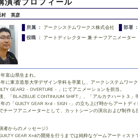
講演者プロフィール
坂村 英彦
所属 ：
アークシステムワークス株式会社
部署 
役職 ：
アートディレクター 兼 チーフアニメーター
81年富山県生まれ。
04年に東京造形大学デザイン学科を卒業し、アークシステムワー
ILTY GEAR2 - OVERTURE - 」にてアニメーションを担当。
後、「BLAZBLUE CONTINUUM SHIFT」、「アルカナハート
1年の「GUILTY GEAR Xrd - SIGN -」の立ち上げ時からア
でチーフアニメーターとして、カットシーンの演出および制作も
演者からのメッセージ》
GUILTY GEAR Xrdの開発を行うまでは純粋なゲームアーテ