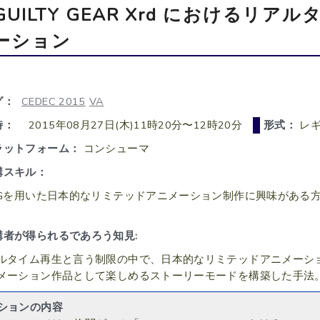
GUILTY GEAR Xrd における
ーション
グ：
CEDEC 2015
VA
時：
2015年08月27日(木)11時20分〜12時20分
形式：
レ
ラットフォーム：
コンシューマ
講スキル：
CGを用いた日本的なリミテッドアニメーション制作に興味がある方
講者が得られるであろう知見:
ルタイム再生と言う制限の中で、日本的なリミテッドアニメーシ
メーション作品として楽しめるストーリーモードを構築した手法
ションの内容