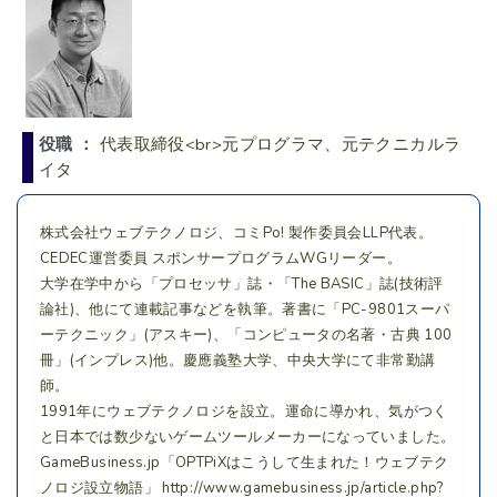
役職 ：
代表取締役<br>元プログラマ、元テクニカルラ
イタ
株式会社ウェブテクノロジ、コミPo! 製作委員会LLP代表。
CEDEC運営委員 スポンサープログラムWGリーダー。
大学在学中から「プロセッサ」誌・「The BASIC」誌(技術評
論社)、他にて連載記事などを執筆。著書に「PC-9801スーパ
ーテクニック」(アスキー)、「コンピュータの名著・古典 100
冊」(インプレス)他。慶應義塾大学、中央大学にて非常勤講
師。
1991年にウェブテクノロジを設立。運命に導かれ、気がつく
と日本では数少ないゲームツールメーカーになっていました。
GameBusiness.jp「OPTPiXはこうして生まれた！ウェブテク
ノロジ設立物語」 http://www.gamebusiness.jp/article.php?