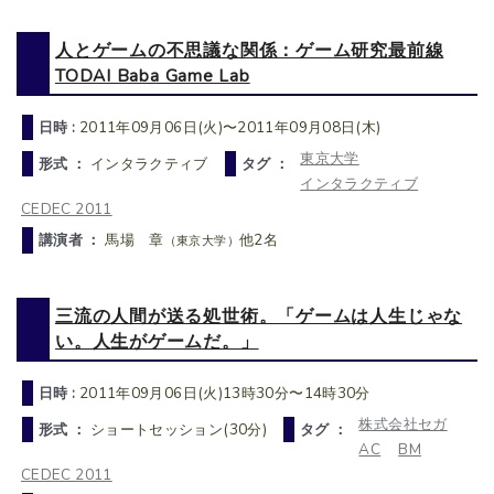
人とゲームの不思議な関係：ゲーム研究最前線
TODAI Baba Game Lab
日時 :
2011年09月06日(火)〜2011年09月08日(木)
東京大学
形式 ：
インタラクティブ
タグ ：
インタラクティブ
CEDEC 2011
講演者 ：
馬場 章
他2名
（東京大学）
三流の人間が送る処世術。「ゲームは人生じゃな
い。人生がゲームだ。」
日時 :
2011年09月06日(火)13時30分〜14時30分
株式会社セガ
形式 ：
ショートセッション(30分)
タグ ：
AC
BM
CEDEC 2011