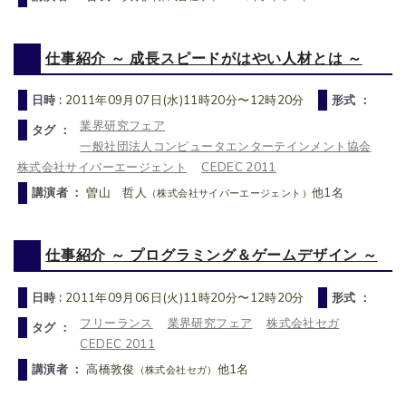
仕事紹介 ～ 成長スピードがはやい人材とは ～
日時 :
2011年09月07日(水)11時20分〜12時20分
形式 ：
業界研究フェア
タグ ：
一般社団法人コンピュータエンターテインメント協会
株式会社サイバーエージェント
CEDEC 2011
講演者 ：
曽山 哲人
他1名
（株式会社サイバーエージェント）
仕事紹介 ～ プログラミング＆ゲームデザイン ～
日時 :
2011年09月06日(火)11時20分〜12時20分
形式 ：
フリーランス
業界研究フェア
株式会社セガ
タグ ：
CEDEC 2011
講演者 ：
高橋敦俊
他1名
（株式会社セガ）