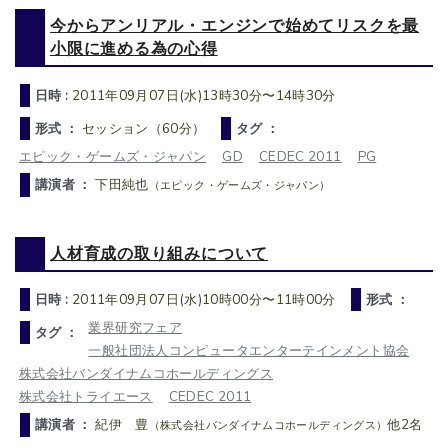
今からアンリアル・エンジンで始めてリスクを最
小限に進める為の心得
日時 :
2011年09月07日(水)13時30分〜14時30分
形式 ：
セッション（60分）
タグ ：
エピック・ゲームズ・ジャパン
GD
CEDEC 2011
PG
講演者 ：
下田純也
（エピック・ゲームズ・ジャパン）
人材育成の取り組みについて
日時 :
2011年09月07日(水)10時00分〜11時00分
形式 ：
業界研究フェア
タグ ：
一般社団法人コンピュータエンターテインメント協会
株式会社バンダイナムコホールディングス
株式会社トライエース
CEDEC 2011
講演者 ：
紀伊 豊
他2名
（株式会社バンダイナムコホールディングス）