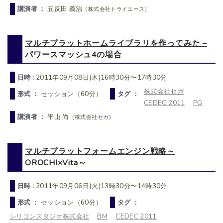
講演者 ：
五反田 義治
（株式会社トライエース）
マルチプラットホームライブラリを作ってみた –
パワースマッシュ4の場合
日時 :
2011年09月08日(木)16時30分〜17時30分
株式会社セガ
形式 ：
セッション（60分）
タグ ：
CEDEC 2011
PG
講演者 ：
平山 尚
（株式会社セガ）
マルチプラットフォームエンジン戦略～
OROCHI×Vita～
日時 :
2011年09月06日(火)13時30分〜14時30分
形式 ：
セッション（60分）
タグ ：
シリコンスタジオ株式会社
BM
CEDEC 2011