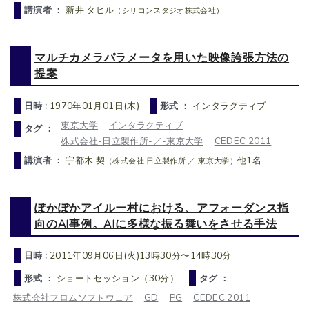
講演者 ：
新井 タヒル
（シリコンスタジオ株式会社）
マルチカメラパラメータを用いた映像誇張方法の
提案
日時 :
1970年01月01日(木)
形式 ：
インタラクティブ
東京大学
インタラクティブ
タグ ：
株式会社-日立製作所-／-東京大学
CEDEC 2011
講演者 ：
宇都木 契
他1名
（株式会社 日立製作所 ／ 東京大学）
ぽかぽかアイルー村における、アフォーダンス指
向のAI事例。AIに多様な振る舞いをさせる手法
日時 :
2011年09月06日(火)13時30分〜14時30分
形式 ：
ショートセッション（30分）
タグ ：
株式会社フロムソフトウェア
GD
PG
CEDEC 2011