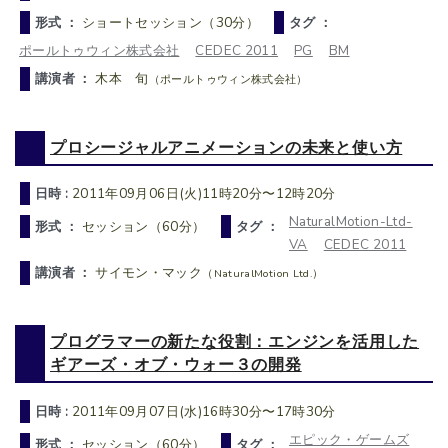
形式 ：
ショートセッション（30分）
タグ ：
ポールトゥウィン株式会社
CEDEC 2011
PG
BM
講演者 ：
木本 旬
（ポールトゥウィン株式会社）
プロシージャルアニメーションの未来と使い方
日時 :
2011年09月06日(火)11時20分〜12時20分
NaturalMotion-Ltd-
形式 ：
セッション（60分）
タグ ：
VA
CEDEC 2011
講演者 ：
サイモン・マック
（NaturalMotion Ltd.）
プログラマーの新たな役割：エンジンを活用した
ギアーズ・オブ・ウォー３の開発
日時 :
2011年09月07日(水)16時30分〜17時30分
エピック・ゲームズ
形式 ：
セッション（60分）
タグ ：