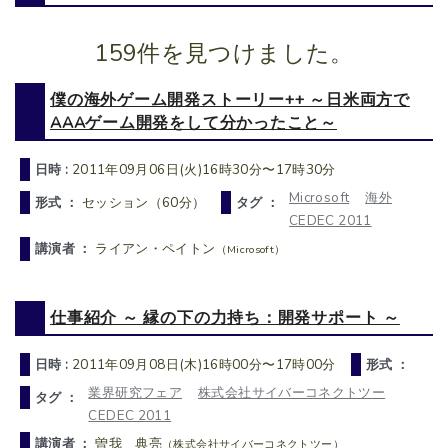
159件を見つけました。
僕の海外ゲーム開発ストーリー++ ～日米両方で
AAAゲーム開発をして分かったこと～
日時 :
2011年09月06日(火)16時30分〜17時30分
Microsoft
海外
形式 ：
セッション（60分）
タグ ：
CEDEC 2011
講演者 ：
ライアン・ペイトン
（Microsoft）
仕事紹介 ～ 縁の下の力持ち：開発サポート ～
日時 :
2011年09月08日(木)16時00分〜17時00分
形式 ：
業界研究フェア
株式会社サイバーコネクトツー
タグ ：
CEDEC 2011
講演者 ：
曽我 典亮
（株式会社サイバーコネクトツー）