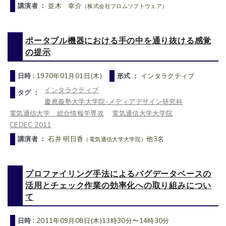
講演者 ：
並木 幸介
（株式会社フロムソフトウェア）
ポータブル機器における手の中を通り抜ける感覚
の提示
日時 :
1970年01月01日(木)
形式 ：
インタラクティブ
インタラクティブ
タグ ：
慶應義塾大学大学院-メディアデザイン研究科
電気通信大学 総合情報学専攻
電気通信大学大学院
CEDEC 2011
講演者 ：
石井 明日香
他3名
（電気通信大学大学院）
プロファイリング手法によるバグデータベースの
活用とチェック作業の効率化への取り組みについ
て
日時 :
2011年09月08日(木)13時30分〜14時30分