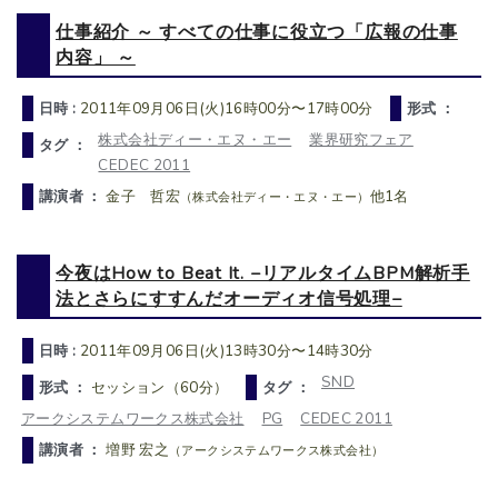
仕事紹介 ～ すべての仕事に役立つ「広報の仕事
内容」 ～
日時 :
2011年09月06日(火)16時00分〜17時00分
形式 ：
株式会社ディー・エヌ・エー
業界研究フェア
タグ ：
CEDEC 2011
講演者 ：
金子 哲宏
他1名
（株式会社ディー・エヌ・エー）
今夜はHow to Beat It. −リアルタイムBPM解析手
法とさらにすすんだオーディオ信号処理−
日時 :
2011年09月06日(火)13時30分〜14時30分
SND
形式 ：
セッション（60分）
タグ ：
アークシステムワークス株式会社
PG
CEDEC 2011
講演者 ：
増野 宏之
（アークシステムワークス株式会社）