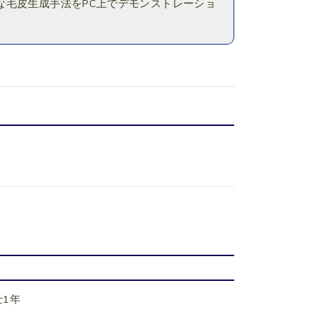
な毛皮生成手法をPC上でデモンストレーショ
士1年