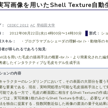
実写画像を用いたShell Texture自
グ：
CEDEC 2012
AC
早稲田大学
時：
2012年08月22日(水)14時00分〜14時30分
形式：
ショ
講スキル：
・プログラマブルシェーダの理解<br />・動物等
講者が得られるであろう知見:
hell法を用いた毛皮の描画手法の概要<br />・より簡素化された編
考慮したインタラクティブな毛皮モデル生成手法
ションの内容
キャラクターのレンダリングにおいて，その表面の大部分を覆う
要な要素である．現在，実時間処理が可能な毛皮描画手法として知ら
可能である一方で，毛皮の断面図に相当するShell Texture
ンでは，実写画像1枚のみからShell Textureを作成し、必
法を独自に提案する．指数関数近似した画像の濃淡の量子化結果に基