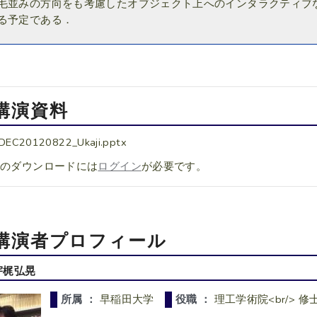
毛並みの方向をも考慮したオブジェクト上へのインタラクティブ
る予定である．
講演資料
DEC20120822_Ukaji.pptx
料のダウンロードには
ログイン
が必要です。
講演者プロフィール
宇梶弘晃
所属 ：
早稲田大学
役職 ：
理工学術院<br/> 修