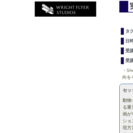
タ
日
受
受
・S
向を
セッ
動物
る重
画が
ショ
現方