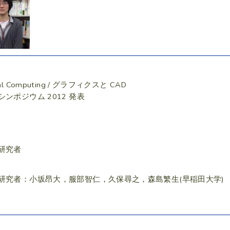
ual Computing / グラフィクスと CAD
シンポジウム 2012 発表
研究者
研究者：小坂昂大，服部智仁，久保尋之，森島繁生(早稲田大学)