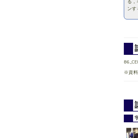
る，
ンす
86_CE
※資