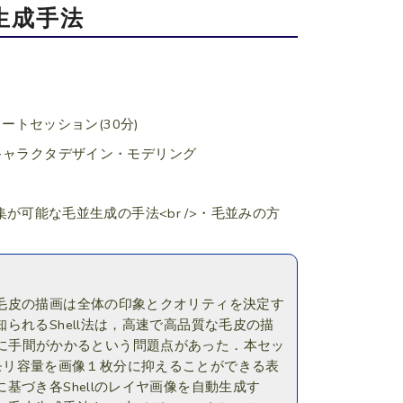
動生成手法
ートセッション(30分)
のキャラクタデザイン・モデリング
集が可能な毛並生成の手法<br />・毛並みの方
毛皮の描画は全体の印象とクオリティを決定す
れるShell法は，高速で高品質な毛皮の描
の作成に手間がかかるという問題点があった．本セッ
要なメモリ容量を画像１枚分に抑えることができる表
づき各Shellのレイヤ画像を自動生成す