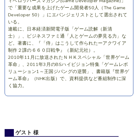
ィベロッパーズマガジン(Game Developer Magazine)」
で「重要な成果を上げたゲーム開発者50人（The Game
Developer 50）」にエバンジェリストとして選出されて
いる。
連載に、日本経済新聞電子版「ゲーム読解（新清
士）」、ビジネスファミ通「人とゲームの夢見る力」な
ど。著書に、『「侍」はこうして作られたーアクワイア
制作２課の６６０日戦争』（新紀元社）。
2010年11月に放送されたＮＨＫスペシャル「世界ゲーム
革命」、2011年3月のBSハイビジョン特集「ゲームレボ
リューション1～王国ジパングの逆襲」、書籍版『世界ゲ
ーム革命』（NHK出版）で、資料提供など番組制作に深
く協力。
ゲスト 様