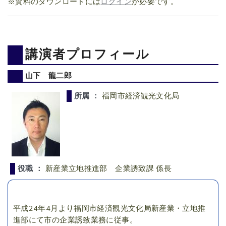
※資料のダウンロードには
ログイン
が必要です。
講演者プロフィール
山下 龍二郎
所属 ：
福岡市経済観光文化局
役職 ：
新産業立地推進部 企業誘致課 係長
平成24年4月より福岡市経済観光文化局新産業・立地推
進部にて市の企業誘致業務に従事。