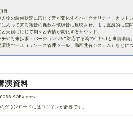
項目
場人物の装備状況に応じて音が変化するハイクオリティ・カット
間に入って来る雑音の係数を環境音に反映させ、より直感的に空
間と天候に応じて刻々と表情が変化するサウンド。
ッチや将来拡張・バージョンUPに対応する為の仕掛けと事前準備
発環境ツール（リソース管理ツール、動画共有システム）などに
講演資料
0038-SQEX.pptx
料のダウンロードには
ログイン
が必要です。