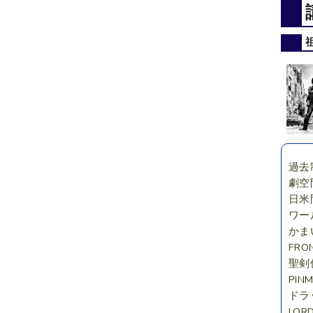
過去
劇空間
日米間
ワー
かま
FRON
聖剣
PIN
ドラ
LOR