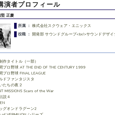
講演者プロフィール
祖堅 正慶
所属 ：
株式会社スクウェア・エニックス
役職 ：
開発部 サウンドグループ<br/>サウンドデザ
制作タイトル（一部）
プロ野球 AT THE END OF THE CENTURY 1999
プロ野球 FINAL LEAGUE
ルドファンタジスタ
いたちの夜２
T MISSION5 Scars of the War
伝説４
MEN
ッグオンドラグーン2
D of VERMILION シリーズ