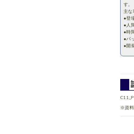
す。
主な
●登
●人
●時
●パ
●開
C11_P
※資