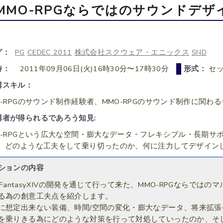
MMO-RPGならではのサウンドデザ
グ：
PG
CEDEC 2011
株式会社スクウェア・エニックス
SND
時：
2011年09月06日(火)16時30分〜17時30分
形式：
セッ
講スキル：
O-RPGのサウンド制作経験者、MMO-RPGのサウンド制作に関
講者が得られるであろう知見:
O-RPGという広大な空間・膨大なデータ・フレキシブル・長期
、どのような工夫をして乗り切ったのか、何に注力してデザイン
ションの内容
nelFantasyXIVの開発を通じて行って来た、MMO-RPGなら
る為の創意工夫点を紹介します。
に想定出来ない装備、時間/空間の変化・膨大なデータ、将来拡張
を乗りきる為にどのような対策を行って対処していったのか、そ