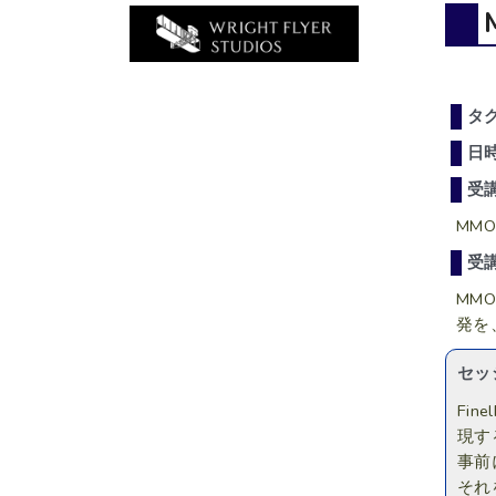
タ
日
受
MM
受
MM
発を
セッ
Fi
現す
事前
それ