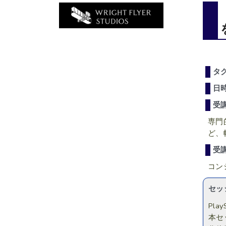
タ
日
受
専門
ど、
受
コン
セッ
Pl
本セ