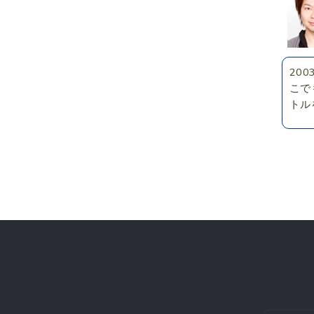
20
こで
トル