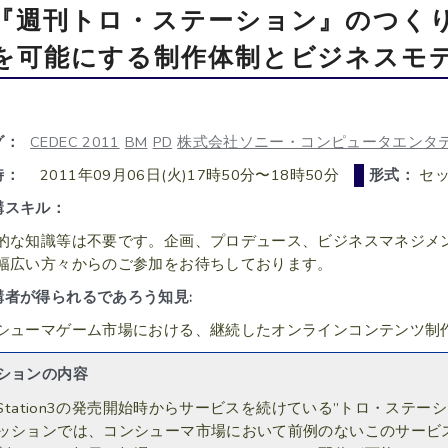
『週刊トロ・ステーション』のつく
を可能にする制作体制とビジネスモ
グ：
CEDEC 2011
BM
PD
株式会社ソニー・コンピュータエンタ
時：
2011年09月06日(火)17時50分〜18時50分
形式：
セッ
講スキル：
的な知識等は不要です。企画、プロデュース、ビジネスマネジメ
幅広い方々からのご参加をお待ちしております。
講者が得られるであろう知見:
シューマゲーム市場における、継続したオンラインコンテンツ制
ションの内容
ayStation3の発売開始時からサービスを続けている”トロ・ステー
ッションでは、コンシューマ市場において前例のないこのサービ