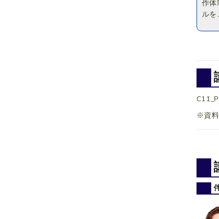
作体
ルを
C11_P
※資