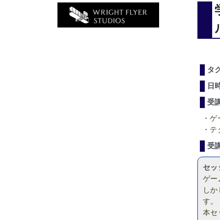
タ
日
受
・ゲ
・テ
受
セッ
ゲー
しか
す。
本セ