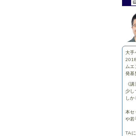
大手
20
ムエ
発基
《講
少し
しか
本セ
や若
TA