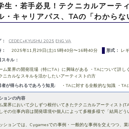
学生・若手必見！テクニカルアーティ
ル・キャリアパス、TAの「わからな
グ：
CEDEC+KYUSHU 2025
ENG VA
時：
2025年11月29日(土)15時40分〜16時40分
形式：
レ
講スキル：
ーム業界の開発現場（特にTA）に興味がある ・TAについて詳し
クニカルなスキルを活かしたいアーティストの方
講者が得られるであろう知見:
・TAに対する全般的な知識 ・T
ションの内容
ム業界において少しずつ根付いてきたテクニカルアーティスト(TA
しその仕事内容は開発環境や個人によって多種多様で「結局どう
ッションでは、Cygamesでの事例・一般的な事例を交えつつ、