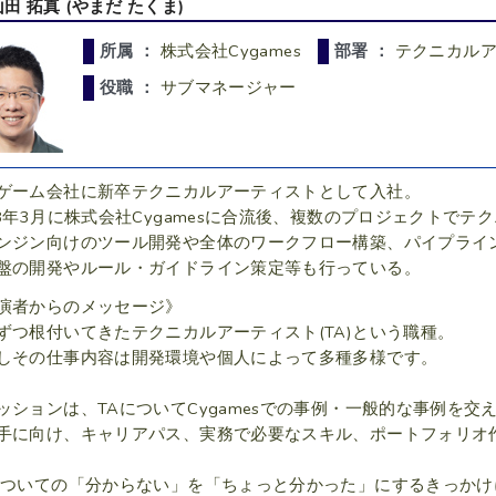
山田 拓真 (やまだ たくま)
所属 ：
株式会社Cygames
部署 ：
テクニカル
役職 ：
サブマネージャー
ゲーム会社に新卒テクニカルアーティストとして入社。
18年3月に株式会社Cygamesに合流後、複数のプロジェクトで
ンジン向けのツール開発や全体のワークフロー構築、パイプライ
盤の開発やルール・ガイドライン策定等も行っている。
演者からのメッセージ》
ずつ根付いてきたテクニカルアーティスト(TA)という職種。
しその仕事内容は開発環境や個人によって多種多様です。
ッションは、TAについてCygamesでの事例・一般的な事例を交
手に向け、キャリアパス、実務で必要なスキル、
ポートフォリオ
についての「分からない」を「ちょっと分かった」にするきっか